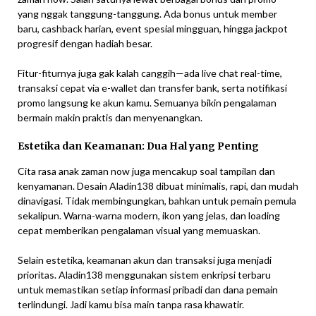
yang nggak tanggung-tanggung. Ada bonus untuk member
baru, cashback harian, event spesial mingguan, hingga jackpot
progresif dengan hadiah besar.
Fitur-fiturnya juga gak kalah canggih—ada live chat real-time,
transaksi cepat via e-wallet dan transfer bank, serta notifikasi
promo langsung ke akun kamu. Semuanya bikin pengalaman
bermain makin praktis dan menyenangkan.
Estetika dan Keamanan: Dua Hal yang Penting
Cita rasa anak zaman now juga mencakup soal tampilan dan
kenyamanan. Desain Aladin138 dibuat minimalis, rapi, dan mudah
dinavigasi. Tidak membingungkan, bahkan untuk pemain pemula
sekalipun. Warna-warna modern, ikon yang jelas, dan loading
cepat memberikan pengalaman visual yang memuaskan.
Selain estetika, keamanan akun dan transaksi juga menjadi
prioritas. Aladin138 menggunakan sistem enkripsi terbaru
untuk memastikan setiap informasi pribadi dan dana pemain
terlindungi. Jadi kamu bisa main tanpa rasa khawatir.