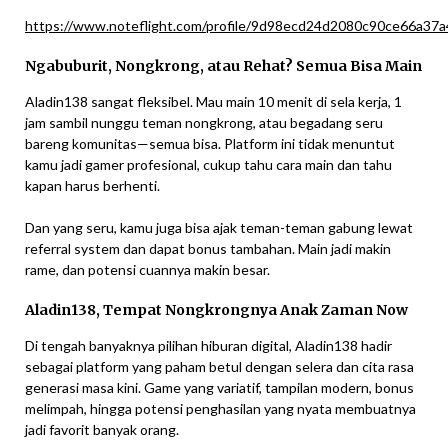
https://www.noteflight.com/profile/9d98ecd24d2080c90ce66a37
Ngabuburit, Nongkrong, atau Rehat? Semua Bisa Main
Aladin138 sangat fleksibel. Mau main 10 menit di sela kerja, 1
jam sambil nunggu teman nongkrong, atau begadang seru
bareng komunitas—semua bisa. Platform ini tidak menuntut
kamu jadi gamer profesional, cukup tahu cara main dan tahu
kapan harus berhenti.
Dan yang seru, kamu juga bisa ajak teman-teman gabung lewat
referral system dan dapat bonus tambahan. Main jadi makin
rame, dan potensi cuannya makin besar.
Aladin138, Tempat Nongkrongnya Anak Zaman Now
Di tengah banyaknya pilihan hiburan digital, Aladin138 hadir
sebagai platform yang paham betul dengan selera dan cita rasa
generasi masa kini. Game yang variatif, tampilan modern, bonus
melimpah, hingga potensi penghasilan yang nyata membuatnya
jadi favorit banyak orang.