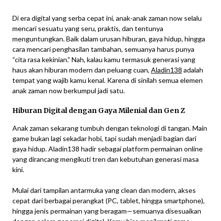
Di era digital yang serba cepat ini, anak-anak zaman now selalu
mencari sesuatu yang seru, praktis, dan tentunya
menguntungkan. Baik dalam urusan hiburan, gaya hidup, hingga
cara mencari penghasilan tambahan, semuanya harus punya
“cita rasa kekinian.” Nah, kalau kamu termasuk generasi yang
haus akan hiburan modern dan peluang cuan,
Aladin138
adalah
tempat yang wajib kamu kenal. Karena di sinilah semua elemen
anak zaman now berkumpul jadi satu.
Hiburan Digital dengan Gaya Milenial dan Gen Z
Anak zaman sekarang tumbuh dengan teknologi di tangan. Main
game bukan lagi sekadar hobi, tapi sudah menjadi bagian dari
gaya hidup. Aladin138 hadir sebagai platform permainan online
yang dirancang mengikuti tren dan kebutuhan generasi masa
kini.
Mulai dari tampilan antarmuka yang clean dan modern, akses
cepat dari berbagai perangkat (PC, tablet, hingga smartphone),
hingga jenis permainan yang beragam—semuanya disesuaikan