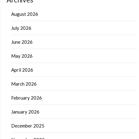
August 2026
July 2026
June 2026
May 2026
April 2026
March 2026
February 2026
January 2026
December 2025