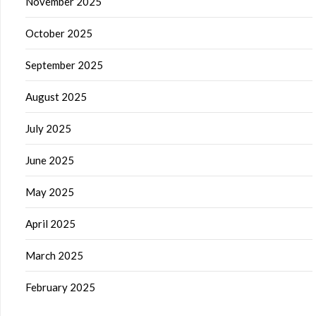
November 2025
October 2025
September 2025
August 2025
July 2025
June 2025
May 2025
April 2025
March 2025
February 2025