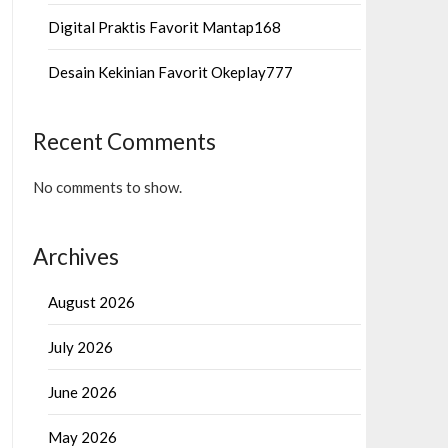
Digital Praktis Favorit Mantap168
Desain Kekinian Favorit Okeplay777
Recent Comments
No comments to show.
Archives
August 2026
July 2026
June 2026
May 2026