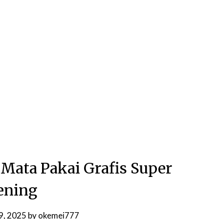
Mata Pakai Grafis Super
ening
 9, 2025
by
okemei777