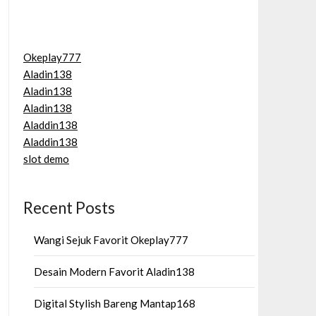
Okeplay777
Aladin138
Aladin138
Aladin138
Aladdin138
Aladdin138
slot demo
Recent Posts
Wangi Sejuk Favorit Okeplay777
Desain Modern Favorit Aladin138
Digital Stylish Bareng Mantap168