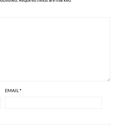
EMAIL
*