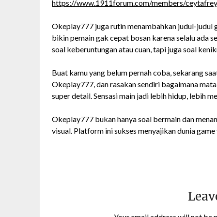
https://www.1911forum.com/members/ceytafre
Okeplay777 juga rutin menambahkan judul-judul ga
bikin pemain gak cepat bosan karena selalu ada s
soal keberuntungan atau cuan, tapi juga soal kenik
Buat kamu yang belum pernah coba, sekarang saa
Okeplay777, dan rasakan sendiri bagaimana mata k
super detail. Sensasi main jadi lebih hidup, lebih
Okeplay777 bukan hanya soal bermain dan menang,
visual. Platform ini sukses menyajikan dunia game
Leav
Your email address will not be 