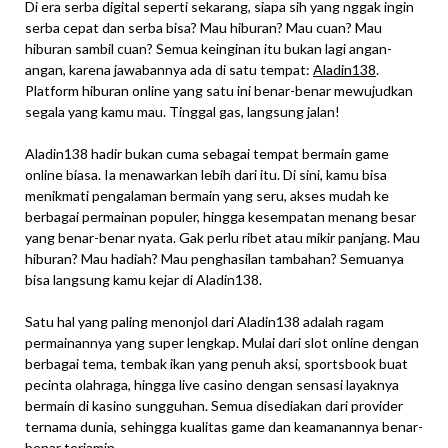
Di era serba digital seperti sekarang, siapa sih yang nggak ingin
serba cepat dan serba bisa? Mau hiburan? Mau cuan? Mau
hiburan sambil cuan? Semua keinginan itu bukan lagi angan-
angan, karena jawabannya ada di satu tempat:
Aladin138
.
Platform hiburan online yang satu ini benar-benar mewujudkan
segala yang kamu mau. Tinggal gas, langsung jalan!
Aladin138 hadir bukan cuma sebagai tempat bermain game
online biasa. Ia menawarkan lebih dari itu. Di sini, kamu bisa
menikmati pengalaman bermain yang seru, akses mudah ke
berbagai permainan populer, hingga kesempatan menang besar
yang benar-benar nyata. Gak perlu ribet atau mikir panjang. Mau
hiburan? Mau hadiah? Mau penghasilan tambahan? Semuanya
bisa langsung kamu kejar di Aladin138.
Satu hal yang paling menonjol dari Aladin138 adalah ragam
permainannya yang super lengkap. Mulai dari slot online dengan
berbagai tema, tembak ikan yang penuh aksi, sportsbook buat
pecinta olahraga, hingga live casino dengan sensasi layaknya
bermain di kasino sungguhan. Semua disediakan dari provider
ternama dunia, sehingga kualitas game dan keamanannya benar-
benar terjamin.