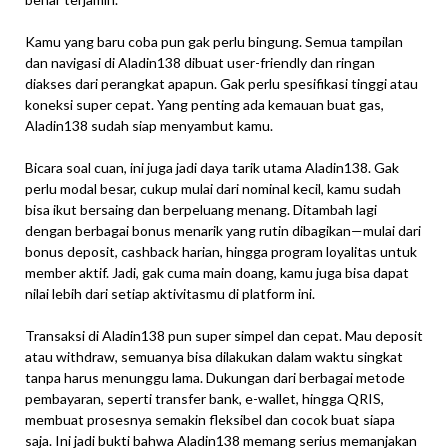
Kamu yang baru coba pun gak perlu bingung. Semua tampilan
dan navigasi di Aladin138 dibuat user-friendly dan ringan
diakses dari perangkat apapun. Gak perlu spesifikasi tinggi atau
koneksi super cepat. Yang penting ada kemauan buat gas,
Aladin138 sudah siap menyambut kamu.
Bicara soal cuan, ini juga jadi daya tarik utama Aladin138. Gak
perlu modal besar, cukup mulai dari nominal kecil, kamu sudah
bisa ikut bersaing dan berpeluang menang. Ditambah lagi
dengan berbagai bonus menarik yang rutin dibagikan—mulai dari
bonus deposit, cashback harian, hingga program loyalitas untuk
member aktif. Jadi, gak cuma main doang, kamu juga bisa dapat
nilai lebih dari setiap aktivitasmu di platform ini.
Transaksi di Aladin138 pun super simpel dan cepat. Mau deposit
atau withdraw, semuanya bisa dilakukan dalam waktu singkat
tanpa harus menunggu lama. Dukungan dari berbagai metode
pembayaran, seperti transfer bank, e-wallet, hingga QRIS,
membuat prosesnya semakin fleksibel dan cocok buat siapa
saja. Ini jadi bukti bahwa Aladin138 memang serius memanjakan