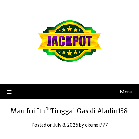
Skip
to
content
Menu
Mau Ini Itu? Tinggal Gas di Aladin138!
Posted on
July 8, 2025
by
okemei777