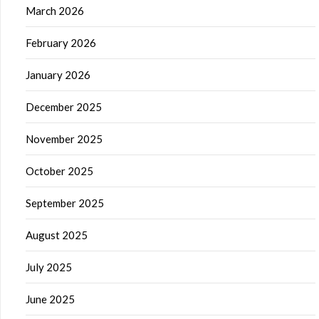
March 2026
February 2026
January 2026
December 2025
November 2025
October 2025
September 2025
August 2025
July 2025
June 2025