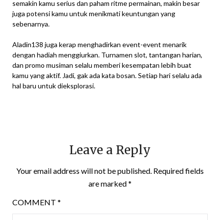
semakin kamu serius dan paham ritme permainan, makin besar
juga potensi kamu untuk menikmati keuntungan yang
sebenarnya.
Aladin138 juga kerap menghadirkan event-event menarik
dengan hadiah menggiurkan. Turnamen slot, tantangan harian,
dan promo musiman selalu memberi kesempatan lebih buat
kamu yang aktif. Jadi, gak ada kata bosan. Setiap hari selalu ada
hal baru untuk dieksplorasi.
Leave a Reply
Your email address will not be published.
Required fields
are marked
*
COMMENT
*