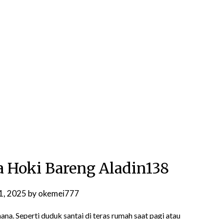
 Hoki Bareng Aladin138
 1, 2025
by
okemei777
na. Seperti duduk santai di teras rumah saat pagi atau