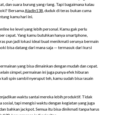
gat, dan suara burung yang riang. Tapi bagaimana kalau
hoki? Bersama
Aladin138
, duduk di teras bukan cuma
ntung kamu hari ini.
ne ke level yang lebih personal. Kamu gak perlu
uper cepat. Yang kamu butuhkan hanya smartphone,
ras pun jadi lokasi ideal buat menikmati serunya bermain
oki bisa datang dari mana saja — termasuk dari kursi
permainan yang bisa dimainkan dengan mudah dan cepat.
lain simpel, permainan ini juga punya efek hiburan
kali spin sambil nyeruput teh, kamu sudah bisa rasain
njadikan waktu santai mereka lebih produktif. Tidak
 sosial, tapi mengisi waktu dengan kegiatan yang juga
n bahkan jackpot. Semua itu bisa dinikmati tanpa harus