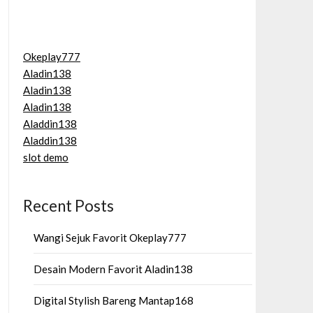
Okeplay777
Aladin138
Aladin138
Aladin138
Aladdin138
Aladdin138
slot demo
Recent Posts
Wangi Sejuk Favorit Okeplay777
Desain Modern Favorit Aladin138
Digital Stylish Bareng Mantap168