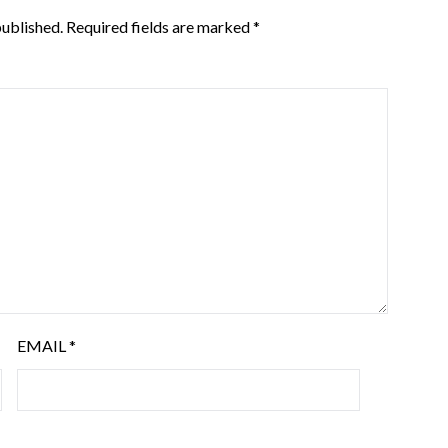
published.
Required fields are marked
*
EMAIL
*