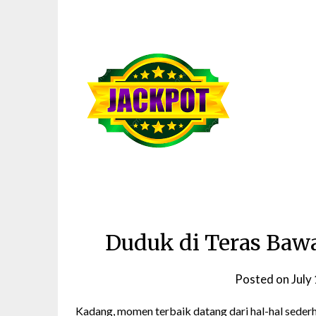
Skip
to
content
Duduk di Teras Bawa
Posted on
July
Kadang, momen terbaik datang dari hal-hal sederha