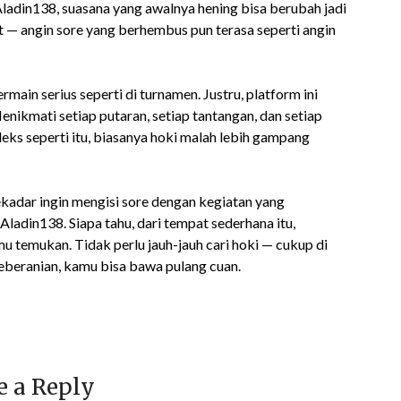
Aladin138, suasana yang awalnya hening bisa berubah jadi
 — angin sore yang berhembus pun terasa seperti angin
ain serius seperti di turnamen. Justru, platform ini
nikmati setiap putaran, setiap tantangan, dan setiap
eks seperti itu, biasanya hoki malah lebih gampang
ekadar ingin mengisi sore dengan kegiatan yang
ladin138. Siapa tahu, dari tempat sederhana itu,
temukan. Tidak perlu jauh-jauh cari hoki — cukup di
eberanian, kamu bisa bawa pulang cuan.
e a Reply