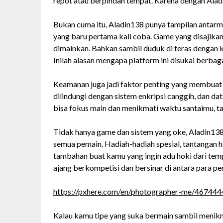
repot atau berpindah tempat. Karena dengan Aladi
Bukan cuma itu, Aladin138 punya tampilan antar
yang baru pertama kali coba. Game yang disajikan 
dimainkan. Bahkan sambil duduk di teras dengan k
Inilah alasan mengapa platform ini disukai berbag
Keamanan juga jadi faktor penting yang membuat
dilindungi dengan sistem enkripsi canggih, dan da
bisa fokus main dan menikmati waktu santaimu, ta
Tidak hanya game dan sistem yang oke, Aladin138 
semua pemain. Hadiah-hadiah spesial, tantangan 
tambahan buat kamu yang ingin adu hoki dari temp
ajang berkompetisi dan bersinar di antara para pe
https://pxhere.com/en/photographer-me/467444
Kalau kamu tipe yang suka bermain sambil menikmat