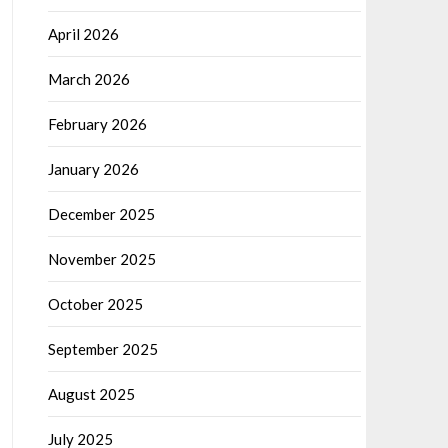
April 2026
March 2026
February 2026
January 2026
December 2025
November 2025
October 2025
September 2025
August 2025
July 2025