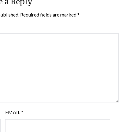
e a Reply
published.
Required fields are marked
*
EMAIL
*