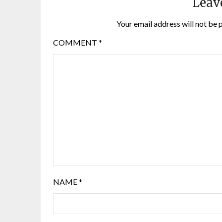
Leav
Your email address will not be 
COMMENT
*
NAME
*