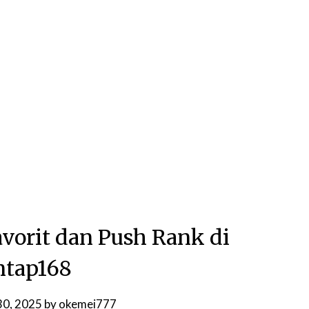
vorit dan Push Rank di
tap168
30, 2025
by
okemei777