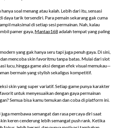
anya soal menang atau kalah. Lebih dari itu, sensasi
di daya tarik tersendiri. Para pemain sekarang gak cuma
tampil maksimal di setiap sesi permainan. Nah, kalau
mbil pamer gaya,
Mantap168
adalah tempat yang paling
dern yang gak hanya seru tapi juga penuh gaya. Di sini,
dan mencoba skin favoritmu tanpa batas. Mulai dari slot
asi lucu, hingga game aksi dengan efek visual memukau—
an bermain yang stylish sekaligus kompetitif.
eksi skin yang super variatif. Setiap game punya karakter
n favorit untuk menyesuaikan dengan gaya permainan
legan? Semua bisa kamu temukan dan coba di platform ini.
8 juga membawa semangat dan rasa percaya diri saat
skin keren cenderung lebih semangat push rank. Ketika
ih fokus, lebih berani, dan punya motivasi tambahan