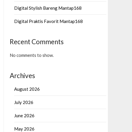
Digital Stylish Bareng Mantap168
Digital Praktis Favorit Mantap168
Recent Comments
No comments to show.
Archives
August 2026
July 2026
June 2026
May 2026