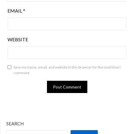
EMAIL
*
WEBSITE
Save my name, email, and website in this browser for the next time I
comment.
SEARCH