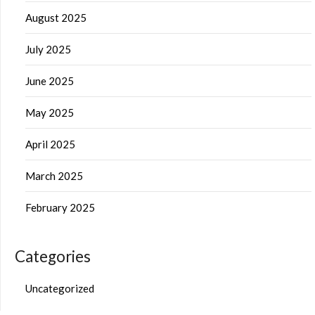
August 2025
July 2025
June 2025
May 2025
April 2025
March 2025
February 2025
Categories
Uncategorized