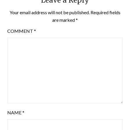
Leave a Reply
Your email address will not be published.
Required fields
are marked
*
COMMENT
*
NAME
*