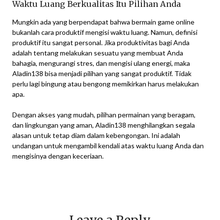
Waktu Luang Berkualitas Itu Pilihan Anda
Mungkin ada yang berpendapat bahwa bermain game online
bukanlah cara produktif mengisi waktu luang. Namun, definisi
produktif itu sangat personal. Jika produktivitas bagi Anda
adalah tentang melakukan sesuatu yang membuat Anda
bahagia, mengurangi stres, dan mengisi ulang energi, maka
Aladin138 bisa menjadi pilihan yang sangat produktif. Tidak
perlu lagi bingung atau bengong memikirkan harus melakukan
apa.
Dengan akses yang mudah, pilihan permainan yang beragam,
dan lingkungan yang aman, Aladin138 menghilangkan segala
alasan untuk tetap diam dalam kebengongan. Ini adalah
undangan untuk mengambil kendali atas waktu luang Anda dan
mengisinya dengan keceriaan.