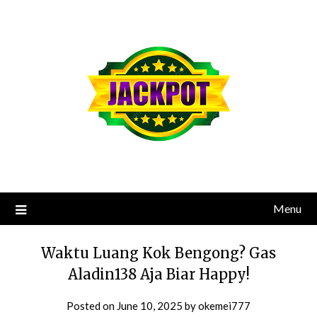
Skip
to
content
Menu
Waktu Luang Kok Bengong? Gas
Aladin138 Aja Biar Happy!
Posted on
June 10, 2025
by
okemei777