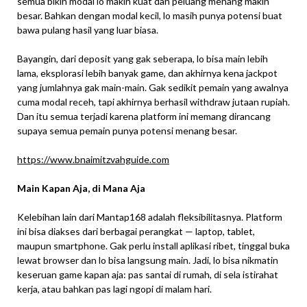
semua bikin modal lo makin kuat dan peluang menang makin
besar. Bahkan dengan modal kecil, lo masih punya potensi buat
bawa pulang hasil yang luar biasa.
Bayangin, dari deposit yang gak seberapa, lo bisa main lebih
lama, eksplorasi lebih banyak game, dan akhirnya kena jackpot
yang jumlahnya gak main-main. Gak sedikit pemain yang awalnya
cuma modal receh, tapi akhirnya berhasil withdraw jutaan rupiah.
Dan itu semua terjadi karena platform ini memang dirancang
supaya semua pemain punya potensi menang besar.
https://www.bnaimitzvahguide.com
Main Kapan Aja, di Mana Aja
Kelebihan lain dari Mantap168 adalah fleksibilitasnya. Platform
ini bisa diakses dari berbagai perangkat — laptop, tablet,
maupun smartphone. Gak perlu install aplikasi ribet, tinggal buka
lewat browser dan lo bisa langsung main. Jadi, lo bisa nikmatin
keseruan game kapan aja: pas santai di rumah, di sela istirahat
kerja, atau bahkan pas lagi ngopi di malam hari.