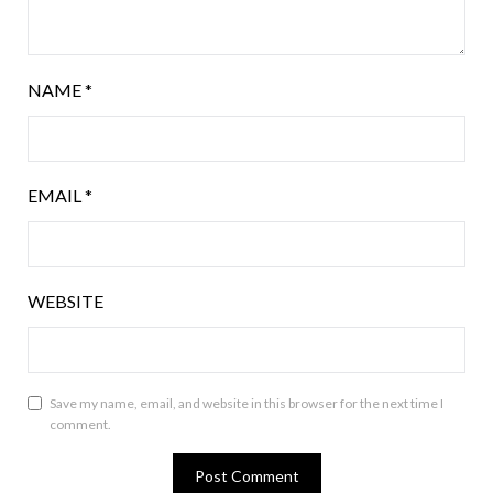
NAME
*
EMAIL
*
WEBSITE
Save my name, email, and website in this browser for the next time I
comment.