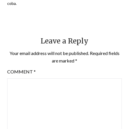
coba.
Leave a Reply
Your email address will not be published.
Required fields
are marked
*
COMMENT
*