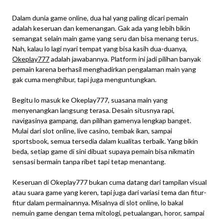
Dalam dunia game online, dua hal yang paling dicari pemain
adalah keseruan dan kemenangan. Gak ada yang lebih bikin
semangat selain main game yang seru dan bisa menang terus.
Nah, kalau lo lagi nyari tempat yang bisa kasih dua-duanya,
Okeplay777
adalah jawabannya. Platform ini jadi pilihan banyak
pemain karena berhasil menghadirkan pengalaman main yang
gak cuma menghibur, tapi juga menguntungkan.
Begitu lo masuk ke Okeplay777, suasana main yang
menyenangkan langsung terasa. Desain situsnya rapi,
navigasinya gampang, dan pilihan gamenya lengkap banget.
Mulai dari slot online, live casino, tembak ikan, sampai
sportsbook, semua tersedia dalam kualitas terbaik. Yang bikin
beda, setiap game di sini dibuat supaya pemain bisa nikmatin
sensasi bermain tanpa ribet tapi tetap menantang.
Keseruan di Okeplay777 bukan cuma datang dari tampilan visual
atau suara game yang keren, tapi juga dari variasi tema dan fitur-
fitur dalam permainannya. Misalnya di slot online, lo bakal
nemuin game dengan tema mitologi, petualangan, horor, sampai