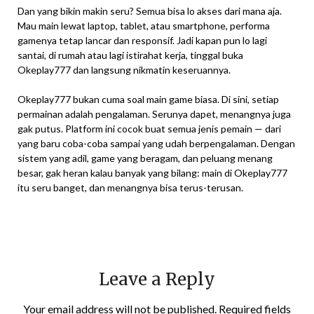
Dan yang bikin makin seru? Semua bisa lo akses dari mana aja.
Mau main lewat laptop, tablet, atau smartphone, performa
gamenya tetap lancar dan responsif. Jadi kapan pun lo lagi
santai, di rumah atau lagi istirahat kerja, tinggal buka
Okeplay777 dan langsung nikmatin keseruannya.
Okeplay777 bukan cuma soal main game biasa. Di sini, setiap
permainan adalah pengalaman. Serunya dapet, menangnya juga
gak putus. Platform ini cocok buat semua jenis pemain — dari
yang baru coba-coba sampai yang udah berpengalaman. Dengan
sistem yang adil, game yang beragam, dan peluang menang
besar, gak heran kalau banyak yang bilang: main di Okeplay777
itu seru banget, dan menangnya bisa terus-terusan.
Leave a Reply
Your email address will not be published.
Required fields