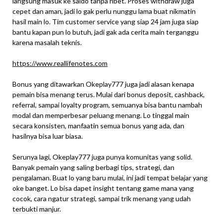
langsung masuk ke saldo tanpa ribet. Proses withdraw juga
cepet dan aman, jadi lo gak perlu nunggu lama buat nikmatin
hasil main lo. Tim customer service yang siap 24 jam juga siap
bantu kapan pun lo butuh, jadi gak ada cerita main terganggu
karena masalah teknis.
https://www.reallifenotes.com
Bonus yang ditawarkan Okeplay777 juga jadi alasan kenapa
pemain bisa menang terus. Mulai dari bonus deposit, cashback,
referral, sampai loyalty program, semuanya bisa bantu nambah
modal dan memperbesar peluang menang. Lo tinggal main
secara konsisten, manfaatin semua bonus yang ada, dan
hasilnya bisa luar biasa.
Serunya lagi, Okeplay777 juga punya komunitas yang solid.
Banyak pemain yang saling berbagi tips, strategi, dan
pengalaman. Buat lo yang baru mulai, ini jadi tempat belajar yang
oke banget. Lo bisa dapet insight tentang game mana yang
cocok, cara ngatur strategi, sampai trik menang yang udah
terbukti manjur.