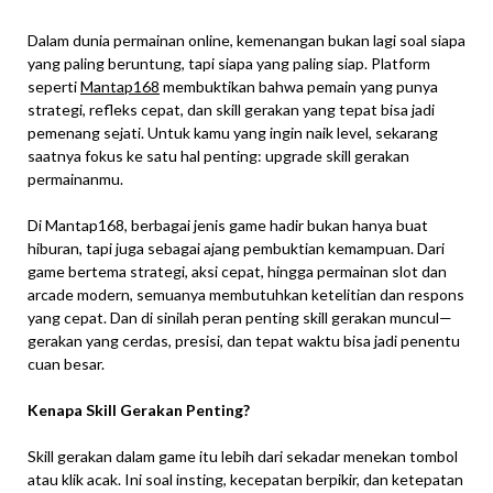
Dalam dunia permainan online, kemenangan bukan lagi soal siapa
yang paling beruntung, tapi siapa yang paling siap. Platform
seperti
Mantap168
membuktikan bahwa pemain yang punya
strategi, refleks cepat, dan skill gerakan yang tepat bisa jadi
pemenang sejati. Untuk kamu yang ingin naik level, sekarang
saatnya fokus ke satu hal penting: upgrade skill gerakan
permainanmu.
Di Mantap168, berbagai jenis game hadir bukan hanya buat
hiburan, tapi juga sebagai ajang pembuktian kemampuan. Dari
game bertema strategi, aksi cepat, hingga permainan slot dan
arcade modern, semuanya membutuhkan ketelitian dan respons
yang cepat. Dan di sinilah peran penting skill gerakan muncul—
gerakan yang cerdas, presisi, dan tepat waktu bisa jadi penentu
cuan besar.
Kenapa Skill Gerakan Penting?
Skill gerakan dalam game itu lebih dari sekadar menekan tombol
atau klik acak. Ini soal insting, kecepatan berpikir, dan ketepatan