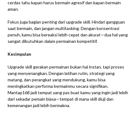
cerdas tahu kapan harus bermain agresif dan kapan bermain
aman.
Fokus juga bagian penting dari upgrade skill. Hindari gangguan
saat bermain, dan jangan multitasking. Dengan konsentrasi
penuh, kamu bisa bereaksi lebih cepat dan akurat—dua hal yang
sangat dibutuhkan dalam permainan kompetitif.
Kesimpulan
Upgrade skill gerakan permainan bukan hal instan, tapi proses
yang menyenangkan. Dengan latihan rutin, strategi yang
matang, dan perangkat yang mendukung, kamu bisa
meningkatkan performa bermainmu secara signifikan.
Mantap168 jadi tempat yang pas buat kamu yang ingin jadi lebih
dari sekadar pemain biasa—tempat di mana skill diuji dan
kemenangan jadi lebih bermakna.