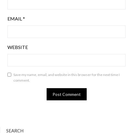
EMAIL
*
WEBSITE
Save my name, email, and website in this browser for the next time I
comment.
SEARCH