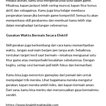
Melalui latihan, kamu bisa mengenali pola-pola dalam game.
Misalnya, kapan jackpot lebih sering muncul, kapan fitur bonus
aktif, dan sebagainya. Kamu juga bisa belajar membaca
pergerakan lawan jika bermain game kompetitif. Semua itu akan
memperkaya skill gerakanmu dan membuat kamu lebih siap
dalam menghadapi tantangan sebenarnya.
Gunakan Waktu Bermain Secara Efektif
Skill gerakan juga berkembang dari cara kamu memanfaatkan
waktu. Jangan asal main berjam-jam tanpa arah. Sebaiknya,
tentukan target kecil saat bermain—misalnya menguasai satu
fitur game atau memperbaiki kesalahan sebelumnya. Dengan
begitu, setiap sesi bermain jadi lebih fokus dan bermanfaat.
Kamu bisa juga menonton gameplay dari pemain lain untuk
mempelajari trik mereka. Lihat bagaimana mereka mengatur
gerakan, kapan mereka ambil risiko, dan kapan bermain aman.
Dari sana, kamu bisa meniru dan menyesuaikan gaya bermainmu
sendiri.
https://www.bnaimitzvahguide.com