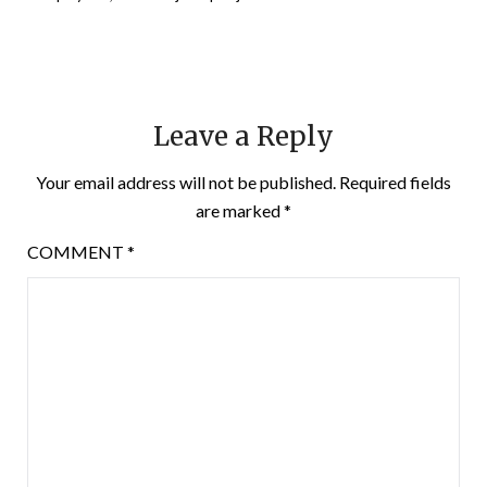
Leave a Reply
Your email address will not be published.
Required fields
are marked
*
COMMENT
*