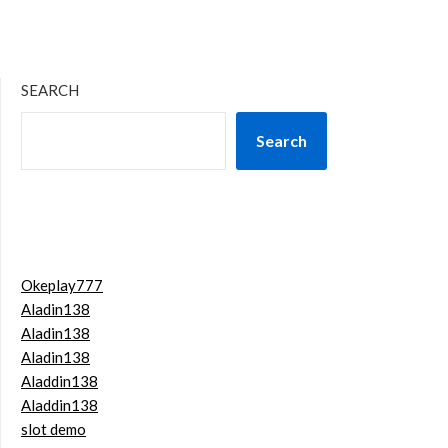
SEARCH
Search
Okeplay777
Aladin138
Aladin138
Aladin138
Aladdin138
Aladdin138
slot demo