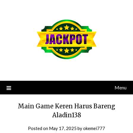
Skip
to
content
Menu
Main Game Keren Harus Bareng
Aladin138
Posted on
May 17, 2025
by
okemei777