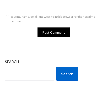
Save my name, email, and website in this browser for the next time I
comment.
SEARCH
Search