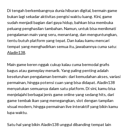
Di tengah berkembangnya dunia hiburan digital, bermain game
bukan lagi sekadar aktivitas pengisi waktu luang. Kini, game
sudah menjadi bagian dari gaya hidup, bahkan bisa membuka
peluang penghasilan tambahan. Namun, untuk bisa menikmati
pengalaman main yang seru, menantang, dan menguntungkan,
tentu butuh platform yang tepat. Dan kalau kamu mencari
tempat yang menghadirkan semua itu, jawabannya cuma satu:
Aladin138
.
Main game keren nggak cukup kalau cuma bermodal grafis
bagus atau gameplay menarik. Yang paling penting adalah
keseluruhan pengalaman bermain: dari kemudahan akses, variasi
permainan, hingga potensi cuan yang bisa didapat. Aladin138
menyatukan semuanya dalam satu platform. Di sini, kamu bisa
menjelajahi berbagai jenis game online yang sedang hits, dari
game tembak ikan yang menegangkan, slot dengan tampilan
visual modern, hingga permainan live interaktif yang bikin kamu
lupa waktu.
Satu hal yang bikin Aladin138 unggul dibanding tempat lain