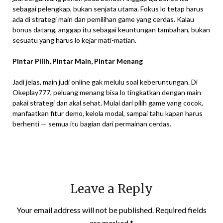
sebagai pelengkap, bukan senjata utama. Fokus lo tetap harus
ada di strategi main dan pemilihan game yang cerdas. Kalau
bonus datang, anggap itu sebagai keuntungan tambahan, bukan
sesuatu yang harus lo kejar mati-matian.
Pintar Pilih, Pintar Main, Pintar Menang
Jadi jelas, main judi online gak melulu soal keberuntungan. Di
Okeplay777, peluang menang bisa lo tingkatkan dengan main
pakai strategi dan akal sehat. Mulai dari pilih game yang cocok,
manfaatkan fitur demo, kelola modal, sampai tahu kapan harus
berhenti — semua itu bagian dari permainan cerdas.
Leave a Reply
Your email address will not be published.
Required fields
are marked
*