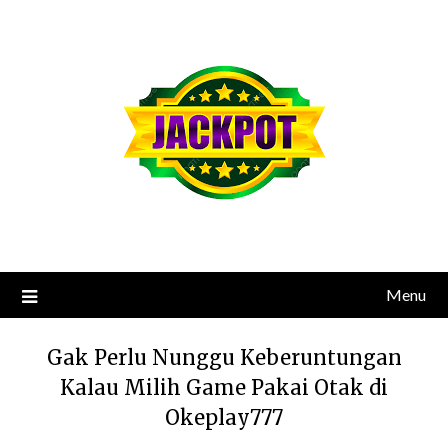
Skip
to
content
Menu
Gak Perlu Nunggu Keberuntungan
Kalau Milih Game Pakai Otak di
Okeplay777