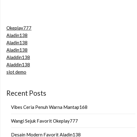
Okeplay777
Aladin138
Aladin138
Aladin138
Aladdin138
Aladdin138
slot demo
Recent Posts
Vibes Ceria Penuh Warna Mantap168
Wangi Sejuk Favorit Okeplay777
Desain Modern Favorit Aladin138