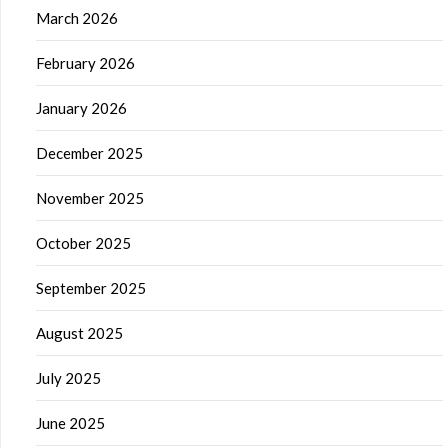
March 2026
February 2026
January 2026
December 2025
November 2025
October 2025
September 2025
August 2025
July 2025
June 2025