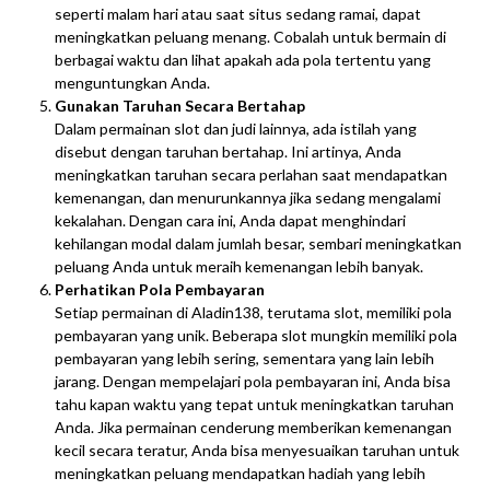
seperti malam hari atau saat situs sedang ramai, dapat
meningkatkan peluang menang. Cobalah untuk bermain di
berbagai waktu dan lihat apakah ada pola tertentu yang
menguntungkan Anda.
Gunakan Taruhan Secara Bertahap
Dalam permainan slot dan judi lainnya, ada istilah yang
disebut dengan taruhan bertahap. Ini artinya, Anda
meningkatkan taruhan secara perlahan saat mendapatkan
kemenangan, dan menurunkannya jika sedang mengalami
kekalahan. Dengan cara ini, Anda dapat menghindari
kehilangan modal dalam jumlah besar, sembari meningkatkan
peluang Anda untuk meraih kemenangan lebih banyak.
Perhatikan Pola Pembayaran
Setiap permainan di Aladin138, terutama slot, memiliki pola
pembayaran yang unik. Beberapa slot mungkin memiliki pola
pembayaran yang lebih sering, sementara yang lain lebih
jarang. Dengan mempelajari pola pembayaran ini, Anda bisa
tahu kapan waktu yang tepat untuk meningkatkan taruhan
Anda. Jika permainan cenderung memberikan kemenangan
kecil secara teratur, Anda bisa menyesuaikan taruhan untuk
meningkatkan peluang mendapatkan hadiah yang lebih