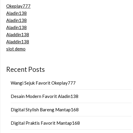
Okeplay777
Aladin138
Aladin138
Aladin138
Aladdin138
Aladdin138
slot demo
Recent Posts
Wangi Sejuk Favorit Okeplay777
Desain Modern Favorit Aladin138
Digital Stylish Bareng Mantap168
Digital Praktis Favorit Mantap168