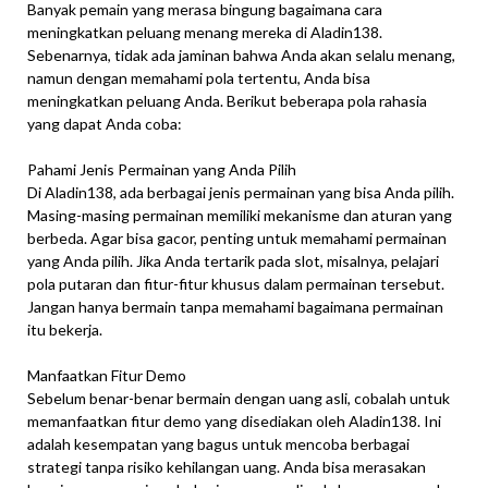
Banyak pemain yang merasa bingung bagaimana cara
meningkatkan peluang menang mereka di Aladin138.
Sebenarnya, tidak ada jaminan bahwa Anda akan selalu menang,
namun dengan memahami pola tertentu, Anda bisa
meningkatkan peluang Anda. Berikut beberapa pola rahasia
yang dapat Anda coba:
Pahami Jenis Permainan yang Anda Pilih
Di Aladin138, ada berbagai jenis permainan yang bisa Anda pilih.
Masing-masing permainan memiliki mekanisme dan aturan yang
berbeda. Agar bisa gacor, penting untuk memahami permainan
yang Anda pilih. Jika Anda tertarik pada slot, misalnya, pelajari
pola putaran dan fitur-fitur khusus dalam permainan tersebut.
Jangan hanya bermain tanpa memahami bagaimana permainan
itu bekerja.
Manfaatkan Fitur Demo
Sebelum benar-benar bermain dengan uang asli, cobalah untuk
memanfaatkan fitur demo yang disediakan oleh Aladin138. Ini
adalah kesempatan yang bagus untuk mencoba berbagai
strategi tanpa risiko kehilangan uang. Anda bisa merasakan