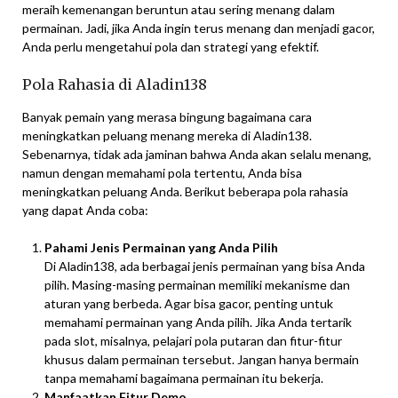
meraih kemenangan beruntun atau sering menang dalam
permainan. Jadi, jika Anda ingin terus menang dan menjadi gacor,
Anda perlu mengetahui pola dan strategi yang efektif.
Pola Rahasia di Aladin138
Banyak pemain yang merasa bingung bagaimana cara
meningkatkan peluang menang mereka di Aladin138.
Sebenarnya, tidak ada jaminan bahwa Anda akan selalu menang,
namun dengan memahami pola tertentu, Anda bisa
meningkatkan peluang Anda. Berikut beberapa pola rahasia
yang dapat Anda coba:
Pahami Jenis Permainan yang Anda Pilih
Di Aladin138, ada berbagai jenis permainan yang bisa Anda
pilih. Masing-masing permainan memiliki mekanisme dan
aturan yang berbeda. Agar bisa gacor, penting untuk
memahami permainan yang Anda pilih. Jika Anda tertarik
pada slot, misalnya, pelajari pola putaran dan fitur-fitur
khusus dalam permainan tersebut. Jangan hanya bermain
tanpa memahami bagaimana permainan itu bekerja.
Manfaatkan Fitur Demo