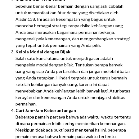
Sebelum benar-benar bermain dengan uang asli, cobalah
untuk memanfaatkan fitur demo yang disediakan oleh
Aladin138. Ini adalah kesempatan yang bagus untuk
mencoba berbagai strategi tanpa risiko kehilangan uang.
Anda bisa merasakan bagaimana permainan bekerja,
mengenali pola kemenangan, dan mengembangkan strategi
yang tepat untuk permainan yang Anda pilih.
Kelola Modal dengan Bijak
Salah satu kunci utama untuk menjadi gacor adalah
mengelola modal dengan bijak. Tentukan berapa banyak
uang yang siap Anda pertaruhkan dan jangan melebihi batas
yang Anda tetapkan. Hindari tergoda untuk terus bermain
setelah kehilangan banyak uang, karena ini dapat
menyebabkan Anda kehilangan lebih banyak lagi. Atur batas
kerugian dan kemenangan Anda untuk menjaga stabilitas
permainan.
Cari Jam-Jam Keberuntungan
Beberapa pemain percaya bahwa ada waktu-waktu tertentu
di mana permainan lebih sering memberikan kemenangan.
Meskipun tidak ada bukti pasti mengenai hal ini, beberapa
pemain merasa bahwa bermain pada waktu tertentu,