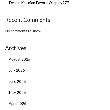
Desain Kekinian Favorit Okeplay777
Recent Comments
No comments to show.
Archives
August 2026
July 2026
June 2026
May 2026
April 2026