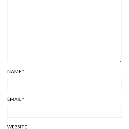
NAME
*
EMAIL
*
WEBSITE