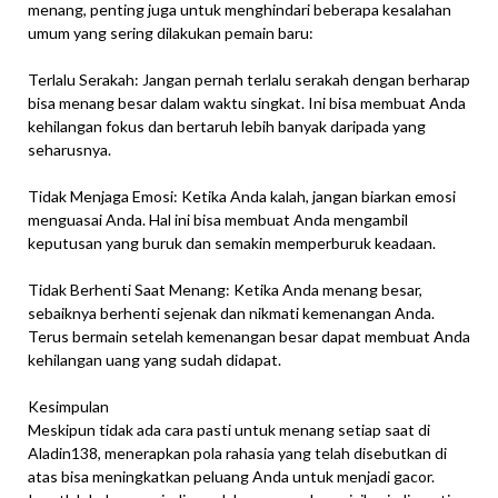
menang, penting juga untuk menghindari beberapa kesalahan
umum yang sering dilakukan pemain baru:
Terlalu Serakah: Jangan pernah terlalu serakah dengan berharap
bisa menang besar dalam waktu singkat. Ini bisa membuat Anda
kehilangan fokus dan bertaruh lebih banyak daripada yang
seharusnya.
Tidak Menjaga Emosi: Ketika Anda kalah, jangan biarkan emosi
menguasai Anda. Hal ini bisa membuat Anda mengambil
keputusan yang buruk dan semakin memperburuk keadaan.
Tidak Berhenti Saat Menang: Ketika Anda menang besar,
sebaiknya berhenti sejenak dan nikmati kemenangan Anda.
Terus bermain setelah kemenangan besar dapat membuat Anda
kehilangan uang yang sudah didapat.
Kesimpulan
Meskipun tidak ada cara pasti untuk menang setiap saat di
Aladin138, menerapkan pola rahasia yang telah disebutkan di
atas bisa meningkatkan peluang Anda untuk menjadi gacor.