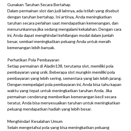
Gunakan Taruhan Secara Bertahap
Dalam permainan slot dan judi lainnya, ada istilah yang disebut
dengan taruhan bertahap. Ini artinya, Anda meningkatkan
taruhan secara perlahan saat mendapatkan kemenangan, dan
menurunkannya jika sedang mengalami kekalahan. Dengan cara
ini, Anda dapat menghindari kehilangan modal dalam jumlah
besar, sembari meningkatkan peluang Anda untuk meraih
kemenangan lebih banyak.
Perhatikan Pola Pembayaran
Setiap permainan di Aladin138, terutama slot, memiliki pola
pembayaran yang unik. Beberapa slot mungkin memiliki pola
pembayaran yang lebih sering, sementara yang lain lebih jarang.
Dengan mempelajari pola pembayaran ini, Anda bisa tahu kapan
waktu yang tepat untuk meningkatkan taruhan Anda. Jika
permainan cenderung memberikan kemenangan kecil secara
teratur, Anda bisa menyesuaikan taruhan untuk meningkatkan
peluang mendapatkan hadiah yang lebih besar.
Menghindari Kesalahan Umum
Selain mengetahui pola yang bisa meningkatkan peluang