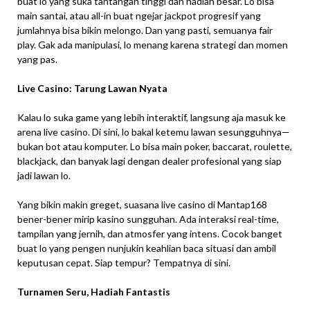
buat lo yang suka tantangan tinggi dan hadiah besar. Lo bisa
main santai, atau all-in buat ngejar jackpot progresif yang
jumlahnya bisa bikin melongo. Dan yang pasti, semuanya fair
play. Gak ada manipulasi, lo menang karena strategi dan momen
yang pas.
Live Casino: Tarung Lawan Nyata
Kalau lo suka game yang lebih interaktif, langsung aja masuk ke
arena live casino. Di sini, lo bakal ketemu lawan sesungguhnya—
bukan bot atau komputer. Lo bisa main poker, baccarat, roulette,
blackjack, dan banyak lagi dengan dealer profesional yang siap
jadi lawan lo.
Yang bikin makin greget, suasana live casino di Mantap168
bener-bener mirip kasino sungguhan. Ada interaksi real-time,
tampilan yang jernih, dan atmosfer yang intens. Cocok banget
buat lo yang pengen nunjukin keahlian baca situasi dan ambil
keputusan cepat. Siap tempur? Tempatnya di sini.
Turnamen Seru, Hadiah Fantastis