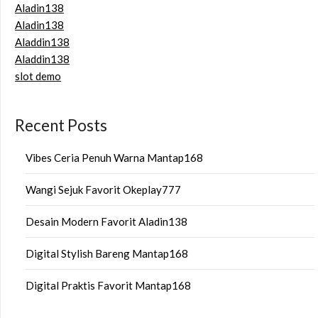
Aladin138
Aladin138
Aladdin138
Aladdin138
slot demo
Recent Posts
Vibes Ceria Penuh Warna Mantap168
Wangi Sejuk Favorit Okeplay777
Desain Modern Favorit Aladin138
Digital Stylish Bareng Mantap168
Digital Praktis Favorit Mantap168