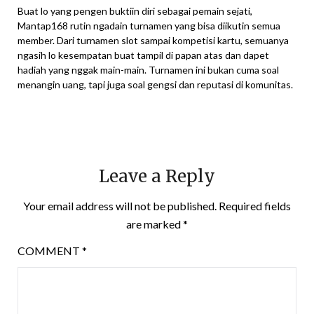
Buat lo yang pengen buktiin diri sebagai pemain sejati,
Mantap168 rutin ngadain turnamen yang bisa diikutin semua
member. Dari turnamen slot sampai kompetisi kartu, semuanya
ngasih lo kesempatan buat tampil di papan atas dan dapet
hadiah yang nggak main-main. Turnamen ini bukan cuma soal
menangin uang, tapi juga soal gengsi dan reputasi di komunitas.
Leave a Reply
Your email address will not be published.
Required fields
are marked
*
COMMENT
*