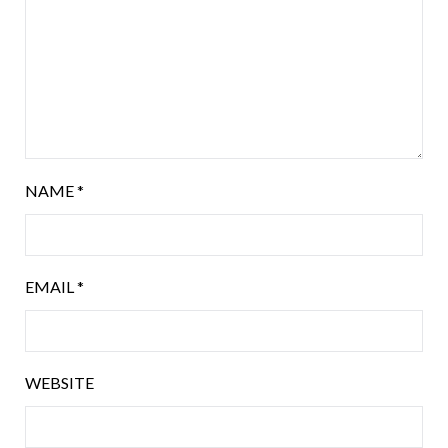
NAME
*
EMAIL
*
WEBSITE