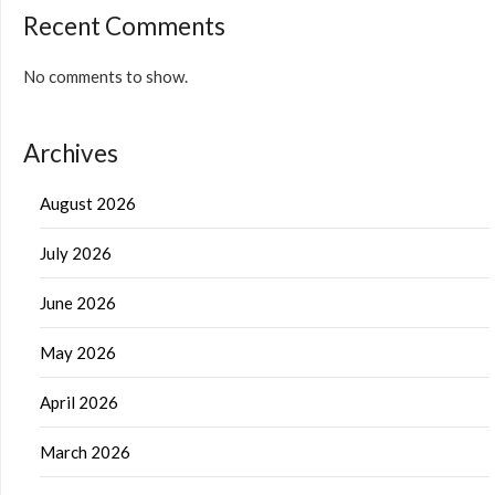
Recent Comments
No comments to show.
Archives
August 2026
July 2026
June 2026
May 2026
April 2026
March 2026