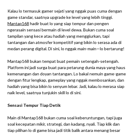
Kalau lo termasuk gamer sejati yang nggak puas cuma dengan
game standar, saatnya upgrade ke level yang lebih tinggi.
Mantap168
hadir buat lo yang siap tempur dan pengen
ngerasain sensasi bermain di level dewa. Bukan cuma soal
tampilan yang kece atau hadiah yang menggiurkan, tapi
tantangan dan atmosfer kompetitif yang bikin lo serasa ada di
medan perang digital. Di sini, lo nggak main-main—lo bertarung!
Mantap168 bukan tempat buat pemain setengah-setengah.
Platform ini jadi surga buat para petarung dunia maya yang haus
kemenangan dan doyan tantangan. Lo bakal nemuin game-game
dengan fitur lengkap, gameplay yang nggak membosankan, dan
hadiah yang bisa bikin lo senyum lebar. Jadi, kalau lo merasa siap
naik level, saatnya tunjukin skill lo di sini.
Sensasi Tempur Tiap Detik
Main di Mantap168 bukan cuma soal keberuntungan, tapi juga
soal kecepatan mikir, strategi, dan kadang, nyali. Tiap klik dan
tiap pilihan lo di game bisa jadi titik balik antara menang besar