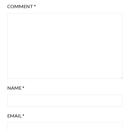
COMMENT
*
NAME
*
EMAIL
*