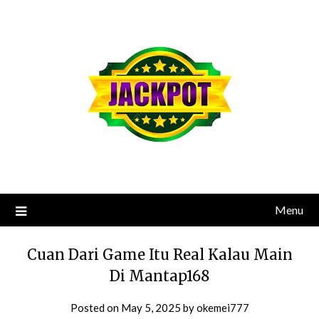
Skip
to
content
Menu
Cuan Dari Game Itu Real Kalau Main
Di Mantap168
Posted on
May 5, 2025
by
okemei777