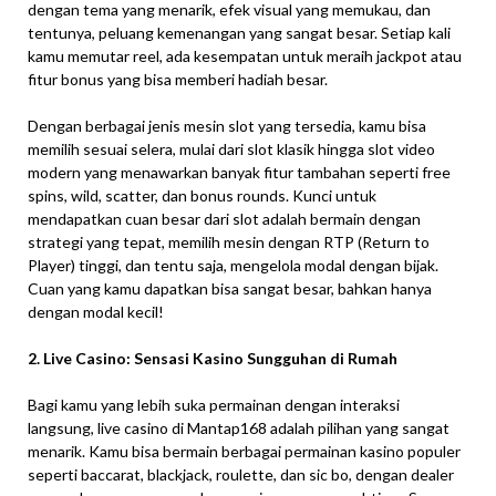
dengan tema yang menarik, efek visual yang memukau, dan
tentunya, peluang kemenangan yang sangat besar. Setiap kali
kamu memutar reel, ada kesempatan untuk meraih jackpot atau
fitur bonus yang bisa memberi hadiah besar.
Dengan berbagai jenis mesin slot yang tersedia, kamu bisa
memilih sesuai selera, mulai dari slot klasik hingga slot video
modern yang menawarkan banyak fitur tambahan seperti free
spins, wild, scatter, dan bonus rounds. Kunci untuk
mendapatkan cuan besar dari slot adalah bermain dengan
strategi yang tepat, memilih mesin dengan RTP (Return to
Player) tinggi, dan tentu saja, mengelola modal dengan bijak.
Cuan yang kamu dapatkan bisa sangat besar, bahkan hanya
dengan modal kecil!
2. Live Casino: Sensasi Kasino Sungguhan di Rumah
Bagi kamu yang lebih suka permainan dengan interaksi
langsung, live casino di Mantap168 adalah pilihan yang sangat
menarik. Kamu bisa bermain berbagai permainan kasino populer
seperti baccarat, blackjack, roulette, dan sic bo, dengan dealer