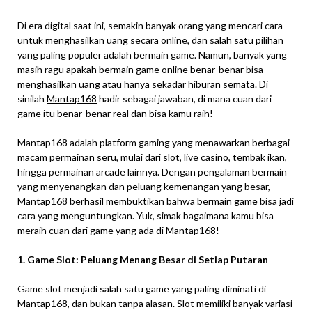
Di era digital saat ini, semakin banyak orang yang mencari cara
untuk menghasilkan uang secara online, dan salah satu pilihan
yang paling populer adalah bermain game. Namun, banyak yang
masih ragu apakah bermain game online benar-benar bisa
menghasilkan uang atau hanya sekadar hiburan semata. Di
sinilah
Mantap168
hadir sebagai jawaban, di mana cuan dari
game itu benar-benar real dan bisa kamu raih!
Mantap168 adalah platform gaming yang menawarkan berbagai
macam permainan seru, mulai dari slot, live casino, tembak ikan,
hingga permainan arcade lainnya. Dengan pengalaman bermain
yang menyenangkan dan peluang kemenangan yang besar,
Mantap168 berhasil membuktikan bahwa bermain game bisa jadi
cara yang menguntungkan. Yuk, simak bagaimana kamu bisa
meraih cuan dari game yang ada di Mantap168!
1. Game Slot: Peluang Menang Besar di Setiap Putaran
Game slot menjadi salah satu game yang paling diminati di
Mantap168, dan bukan tanpa alasan. Slot memiliki banyak variasi