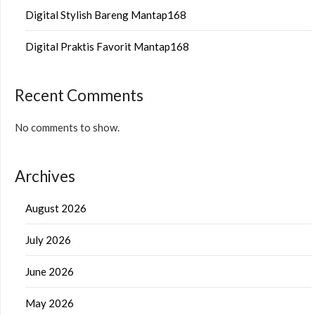
Digital Stylish Bareng Mantap168
Digital Praktis Favorit Mantap168
Recent Comments
No comments to show.
Archives
August 2026
July 2026
June 2026
May 2026