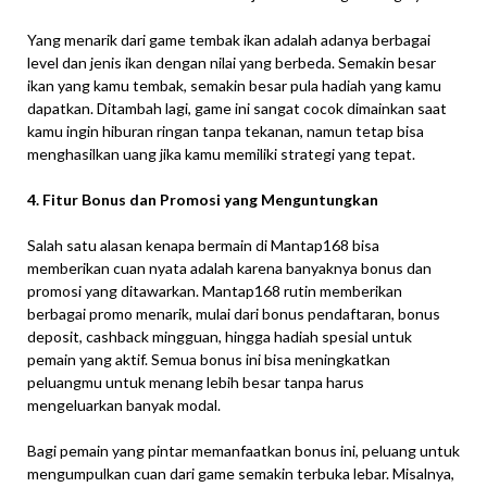
Yang menarik dari game tembak ikan adalah adanya berbagai
level dan jenis ikan dengan nilai yang berbeda. Semakin besar
ikan yang kamu tembak, semakin besar pula hadiah yang kamu
dapatkan. Ditambah lagi, game ini sangat cocok dimainkan saat
kamu ingin hiburan ringan tanpa tekanan, namun tetap bisa
menghasilkan uang jika kamu memiliki strategi yang tepat.
4. Fitur Bonus dan Promosi yang Menguntungkan
Salah satu alasan kenapa bermain di Mantap168 bisa
memberikan cuan nyata adalah karena banyaknya bonus dan
promosi yang ditawarkan. Mantap168 rutin memberikan
berbagai promo menarik, mulai dari bonus pendaftaran, bonus
deposit, cashback mingguan, hingga hadiah spesial untuk
pemain yang aktif. Semua bonus ini bisa meningkatkan
peluangmu untuk menang lebih besar tanpa harus
mengeluarkan banyak modal.
Bagi pemain yang pintar memanfaatkan bonus ini, peluang untuk
mengumpulkan cuan dari game semakin terbuka lebar. Misalnya,