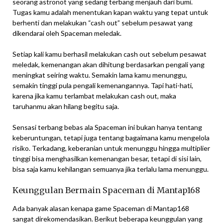
seorang astronot yang sedang terbang menjauh dari bumi.
Tugas kamu adalah menentukan kapan waktu yang tepat untuk
berhenti dan melakukan “cash out” sebelum pesawat yang
dikendarai oleh Spaceman meledak.
Setiap kali kamu berhasil melakukan cash out sebelum pesawat
meledak, kemenangan akan dihitung berdasarkan pengali yang
meningkat seiring waktu. Semakin lama kamu menunggu,
semakin tinggi pula pengali kemenangannya. Tapi hati-hati,
karena jika kamu terlambat melakukan cash out, maka
taruhanmu akan hilang begitu saja.
Sensasi terbang bebas ala Spaceman ini bukan hanya tentang
keberuntungan, tetapi juga tentang bagaimana kamu mengelola
risiko. Terkadang, keberanian untuk menunggu hingga multiplier
tinggi bisa menghasilkan kemenangan besar, tetapi di sisi lain,
bisa saja kamu kehilangan semuanya jika terlalu lama menunggu.
Keunggulan Bermain Spaceman di Mantap168
Ada banyak alasan kenapa game Spaceman di Mantap168
sangat direkomendasikan. Berikut beberapa keunggulan yang