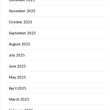
November 2025
October 2025
September 2025
August 2025
July 2025
June 2025
May 2025
April 2025
March 2025