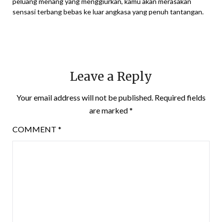
peluang menang yang menggiurkan, kamu akan merasakan
sensasi terbang bebas ke luar angkasa yang penuh tantangan.
Leave a Reply
Your email address will not be published.
Required fields
are marked
*
COMMENT
*