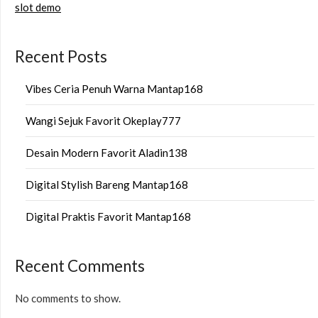
slot demo
Recent Posts
Vibes Ceria Penuh Warna Mantap168
Wangi Sejuk Favorit Okeplay777
Desain Modern Favorit Aladin138
Digital Stylish Bareng Mantap168
Digital Praktis Favorit Mantap168
Recent Comments
No comments to show.