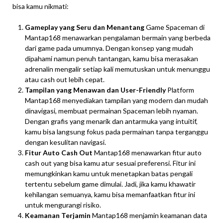
bisa kamu nikmati:
Gameplay yang Seru dan Menantang
Game Spaceman di
Mantap168 menawarkan pengalaman bermain yang berbeda
dari game pada umumnya. Dengan konsep yang mudah
dipahami namun penuh tantangan, kamu bisa merasakan
adrenalin mengalir setiap kali memutuskan untuk menunggu
atau cash out lebih cepat.
Tampilan yang Menawan dan User-Friendly
Platform
Mantap168 menyediakan tampilan yang modern dan mudah
dinavigasi, membuat permainan Spaceman lebih nyaman.
Dengan grafis yang menarik dan antarmuka yang intuitif,
kamu bisa langsung fokus pada permainan tanpa terganggu
dengan kesulitan navigasi.
Fitur Auto Cash Out
Mantap168 menawarkan fitur auto
cash out yang bisa kamu atur sesuai preferensi. Fitur ini
memungkinkan kamu untuk menetapkan batas pengali
tertentu sebelum game dimulai. Jadi, jika kamu khawatir
kehilangan semuanya, kamu bisa memanfaatkan fitur ini
untuk mengurangi risiko.
Keamanan Terjamin
Mantap168 menjamin keamanan data