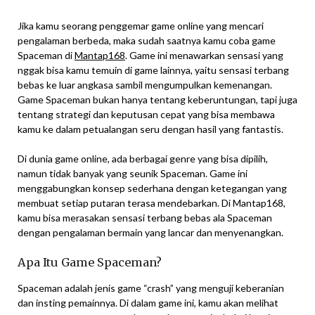
Jika kamu seorang penggemar game online yang mencari
pengalaman berbeda, maka sudah saatnya kamu coba game
Spaceman di
Mantap168
. Game ini menawarkan sensasi yang
nggak bisa kamu temuin di game lainnya, yaitu sensasi terbang
bebas ke luar angkasa sambil mengumpulkan kemenangan.
Game Spaceman bukan hanya tentang keberuntungan, tapi juga
tentang strategi dan keputusan cepat yang bisa membawa
kamu ke dalam petualangan seru dengan hasil yang fantastis.
Di dunia game online, ada berbagai genre yang bisa dipilih,
namun tidak banyak yang seunik Spaceman. Game ini
menggabungkan konsep sederhana dengan ketegangan yang
membuat setiap putaran terasa mendebarkan. Di Mantap168,
kamu bisa merasakan sensasi terbang bebas ala Spaceman
dengan pengalaman bermain yang lancar dan menyenangkan.
Apa Itu Game Spaceman?
Spaceman adalah jenis game “crash” yang menguji keberanian
dan insting pemainnya. Di dalam game ini, kamu akan melihat