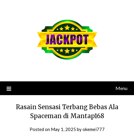
Skip
to
content
Menu
Rasain Sensasi Terbang Bebas Ala
Spaceman di Mantap168
Posted on
May 1, 2025
by
okemei777