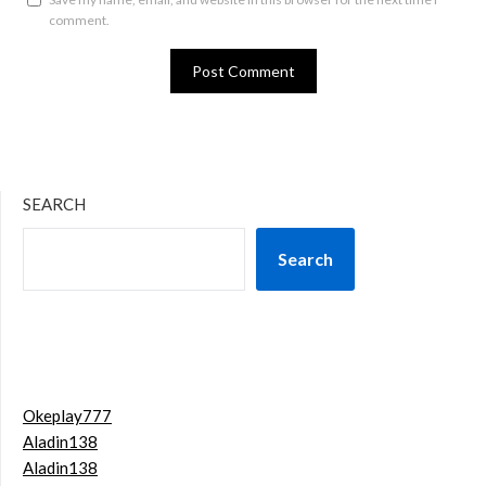
comment.
SEARCH
Search
Okeplay777
Aladin138
Aladin138