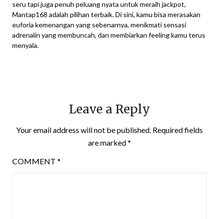
seru tapi juga penuh peluang nyata untuk meraih jackpot,
Mantap168 adalah pilihan terbaik. Di sini, kamu bisa merasakan
euforia kemenangan yang sebenarnya, menikmati sensasi
adrenalin yang membuncah, dan membiarkan feeling kamu terus
menyala.
Leave a Reply
Your email address will not be published.
Required fields
are marked
*
COMMENT
*