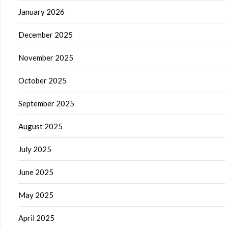
January 2026
December 2025
November 2025
October 2025
September 2025
August 2025
July 2025
June 2025
May 2025
April 2025