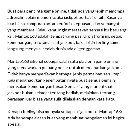
Buat para pencinta game online, tidak ada yang lebih memompa
adrenalin selain momen ketika jackpot berhasil diraih. Rasanya
luar biasa, campuran antara euforia, kepuasan, dan semangat
yang membara. Kalau kamu ingin merasakan sensasi itu berulang
kali,
Mantap168
adalah tempat yang pas. Di platform ini, setiap
kemenangan, terutama saat jackpot, bakal bikin feeling kamu
langsung menyala, seolah dunia ada di genggaman.
Mantap168 dikenal sebagai salah satu platform game online
yang menawarkan peluang besar untuk mendapatkan jackpot.
Tidak hanya menyediakan berbagai jenis permainan seru, tapi
juga menghadirkan kesempatan nyata buat semua pemain
merasakan kemenangan besar. Sensasi yang muncul saat
jackpot bukan sekadar tentang hadiah, melainkan tentang
perasaan luar biasa yang sulit dijelaskan dengan kata-kata.
Kenapa feeling bisa menyala setiap kali jackpot di Mantap168?
Ada beberapa alasan kuat yang membuat pengalaman ini begitu
spesial.