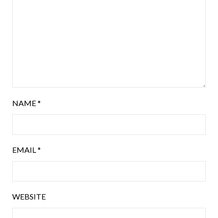
NAME
*
EMAIL
*
WEBSITE