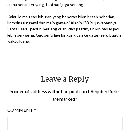
cuma perut kenyang, tapi hati juga senang.
Kalau lo mau cari hiburan yang beneran bikin betah seharian,
kombinasi ngemil dan main game di Aladin138 itu jawabannya.
Santai, seru, penuh peluang cuan, dan pastinya bikin hari lo jadi
lebih berwarna. Gak perlu lagi bingung cari kegiatan seru buat isi
waktu luang.
Leave a Reply
Your email address will not be published.
Required fields
are marked
*
COMMENT
*