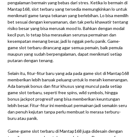
pengalaman bermain yang bebas dari stres. Ketika lo bermain di
Mantap168, slot terbaru yang tersedia memungkinkan lo untuk
menikmati game tanpa tekanan yang berlebihan. Lo bisa memilih
bet sesuai dengan kenyamanan, dan tak perlu khawatir tentang
risiko besar yang bisa merusak mood lo. Bahkan dengan modal
kecil pun, lo tetap bisa merasakan serunya permainan dan
kesempatan menang besar, jadi lo nggak perlu panik. Game-
game slot terbaru dirancang agar semua pemain, baik pemula
maupun yang sudah berpengalaman, dapat menikmati setiap
putaran dengan tenang.
Selain itu, fitur-fitur baru yang ada pada game slot di Mantap168
memberikan lebih banyak peluang untuk lo meraih kemenangan.
Ada banyak bonus dan fitur khusus yang muncul pada setiap
game slot terbaru, seperti free spins, wild symbols, hingga
bonus jackpot progresif yang bisa memberikan keuntungan
lebih besar. Fitur-fitur ini membuat permainan jadi semakin seru
dan penuh kejutan tanpa perlu membuat lo merasa terburu-
buru atau panik.
Game-game slot terbaru di Mantap168 juga didesain dengan