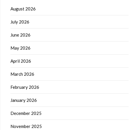
August 2026
July 2026
June 2026
May 2026
April 2026
March 2026
February 2026
January 2026
December 2025
November 2025