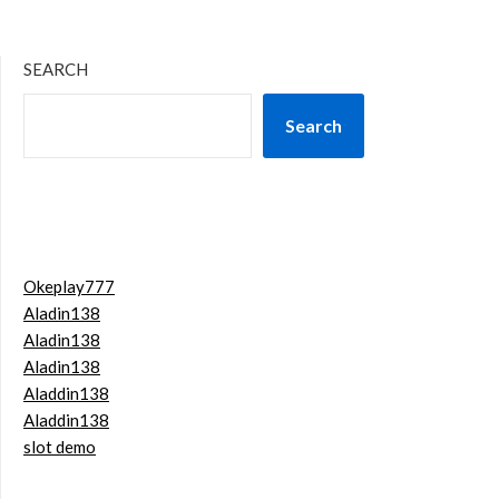
SEARCH
Search
Okeplay777
Aladin138
Aladin138
Aladin138
Aladdin138
Aladdin138
slot demo