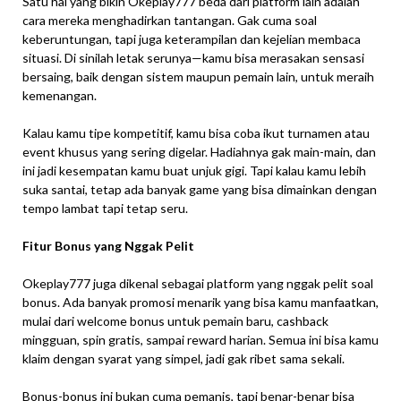
Satu hal yang bikin Okeplay777 beda dari platform lain adalah
cara mereka menghadirkan tantangan. Gak cuma soal
keberuntungan, tapi juga keterampilan dan kejelian membaca
situasi. Di sinilah letak serunya—kamu bisa merasakan sensasi
bersaing, baik dengan sistem maupun pemain lain, untuk meraih
kemenangan.
Kalau kamu tipe kompetitif, kamu bisa coba ikut turnamen atau
event khusus yang sering digelar. Hadiahnya gak main-main, dan
ini jadi kesempatan kamu buat unjuk gigi. Tapi kalau kamu lebih
suka santai, tetap ada banyak game yang bisa dimainkan dengan
tempo lambat tapi tetap seru.
Fitur Bonus yang Nggak Pelit
Okeplay777 juga dikenal sebagai platform yang nggak pelit soal
bonus. Ada banyak promosi menarik yang bisa kamu manfaatkan,
mulai dari welcome bonus untuk pemain baru, cashback
mingguan, spin gratis, sampai reward harian. Semua ini bisa kamu
klaim dengan syarat yang simpel, jadi gak ribet sama sekali.
Bonus-bonus ini bukan cuma pemanis, tapi benar-benar bisa