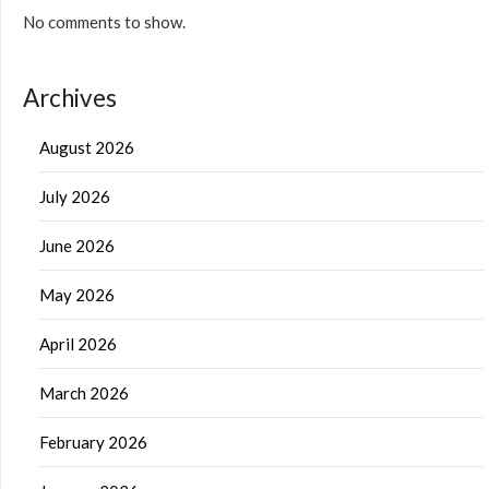
No comments to show.
Archives
August 2026
July 2026
June 2026
May 2026
April 2026
March 2026
February 2026