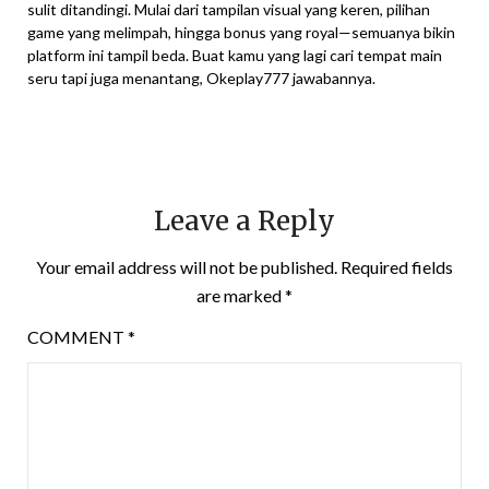
sulit ditandingi. Mulai dari tampilan visual yang keren, pilihan
game yang melimpah, hingga bonus yang royal—semuanya bikin
platform ini tampil beda. Buat kamu yang lagi cari tempat main
seru tapi juga menantang, Okeplay777 jawabannya.
Leave a Reply
Your email address will not be published.
Required fields
are marked
*
COMMENT
*