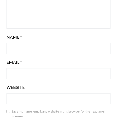
NAME
*
EMAIL
*
WEBSITE
Save my name, email, and website in this browser for the next time I
comment.