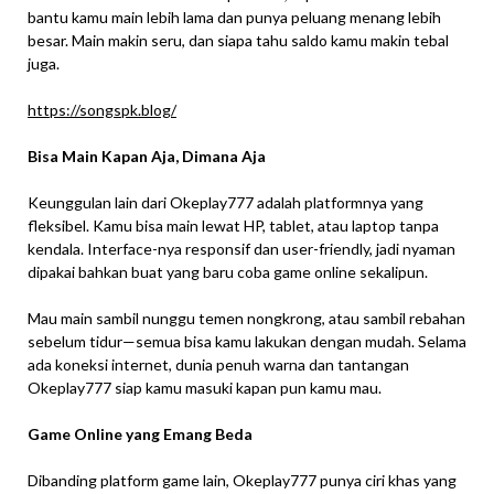
bantu kamu main lebih lama dan punya peluang menang lebih
besar. Main makin seru, dan siapa tahu saldo kamu makin tebal
juga.
https://songspk.blog/
Bisa Main Kapan Aja, Dimana Aja
Keunggulan lain dari Okeplay777 adalah platformnya yang
fleksibel. Kamu bisa main lewat HP, tablet, atau laptop tanpa
kendala. Interface-nya responsif dan user-friendly, jadi nyaman
dipakai bahkan buat yang baru coba game online sekalipun.
Mau main sambil nunggu temen nongkrong, atau sambil rebahan
sebelum tidur—semua bisa kamu lakukan dengan mudah. Selama
ada koneksi internet, dunia penuh warna dan tantangan
Okeplay777 siap kamu masuki kapan pun kamu mau.
Game Online yang Emang Beda
Dibanding platform game lain, Okeplay777 punya ciri khas yang