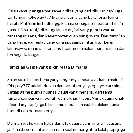
Kalau kamu penggemar game online yang cari hiburan tapi juga
tantangan,
Okeplay777
bisa jadi dunia yang bakal bikin kamu
betah. Platform ini hadir nggak cuma sebagai tempat buat main
game biasa, tapi jadi pengalaman digital yang penuh warna,
tantangan seru, dan kesempatan cuan yang nyata. Dari tampilan
yang kece, gameplay yang dinamis, sampai fitur-fitur keren
lainnya—semuanya dirancang buat memanjakan para pemain dari
berbagai kalangan.
Tampilan Game yang Bikin Mata Dimanja
Salah satu hal pertama yang langsung terasa saat kamu main di
Okeplay777 adalah desain dan tampilannya yang eye-catching.
Setiap game punya nuansa visual yang menarik, dari tema
fantasi sampai yang penuh warna khas tropis. Nggak cuma enak
dipandang, tapi juga bikin kamu merasa masuk ke dalam dunia
baru di tiap permainannya.
Dengan grafis yang halus dan efek suara yang imersif, suasana
jadi makin seru. Ini bukan cuma soal menang atau kalah, tapi juga