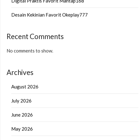
Digital Praktis Favorit Mantap168
Desain Kekinian Favorit Okeplay777
Recent Comments
No comments to show.
Archives
August 2026
July 2026
June 2026
May 2026