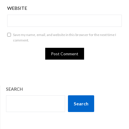
WEBSITE
Save my name, email, and website in this browser for the next time I
comment.
SEARCH
Search