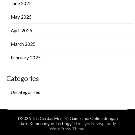
June 2025
May 2025
April 2025
March 2025
February 2025
Categories
Uncategorized
©2026 Trik Cerdas Memilih Game Judi Online dengan
Rate Kemenangan Tertinggi
| Design:
Newspaperly
WordPress Theme