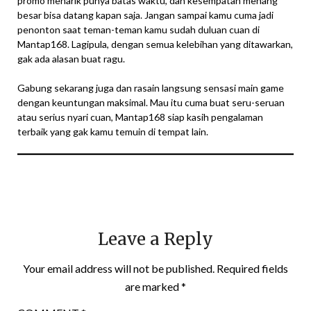
promo menarik punya batas waktu, dan kesempatan menang
besar bisa datang kapan saja. Jangan sampai kamu cuma jadi
penonton saat teman-teman kamu sudah duluan cuan di
Mantap168. Lagipula, dengan semua kelebihan yang ditawarkan,
gak ada alasan buat ragu.
Gabung sekarang juga dan rasain langsung sensasi main game
dengan keuntungan maksimal. Mau itu cuma buat seru-seruan
atau serius nyari cuan, Mantap168 siap kasih pengalaman
terbaik yang gak kamu temuin di tempat lain.
Leave a Reply
Your email address will not be published.
Required fields
are marked
*