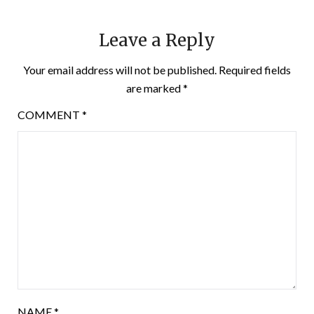
Leave a Reply
Your email address will not be published.
Required fields
are marked
*
COMMENT
*
NAME
*