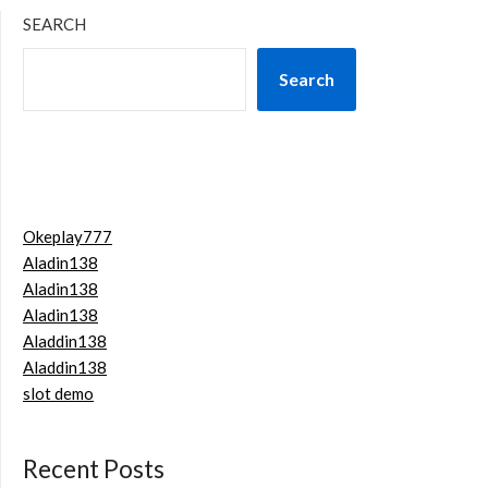
SEARCH
Search
Okeplay777
Aladin138
Aladin138
Aladin138
Aladdin138
Aladdin138
slot demo
Recent Posts