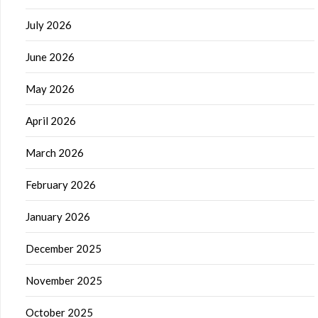
July 2026
June 2026
May 2026
April 2026
March 2026
February 2026
January 2026
December 2025
November 2025
October 2025