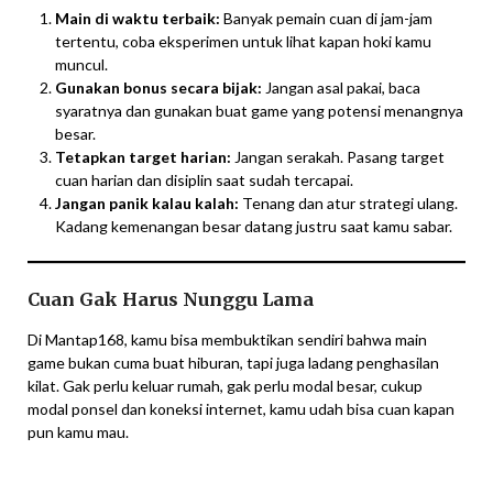
Main di waktu terbaik:
Banyak pemain cuan di jam-jam
tertentu, coba eksperimen untuk lihat kapan hoki kamu
muncul.
Gunakan bonus secara bijak:
Jangan asal pakai, baca
syaratnya dan gunakan buat game yang potensi menangnya
besar.
Tetapkan target harian:
Jangan serakah. Pasang target
cuan harian dan disiplin saat sudah tercapai.
Jangan panik kalau kalah:
Tenang dan atur strategi ulang.
Kadang kemenangan besar datang justru saat kamu sabar.
Cuan Gak Harus Nunggu Lama
Di Mantap168, kamu bisa membuktikan sendiri bahwa main
game bukan cuma buat hiburan, tapi juga ladang penghasilan
kilat. Gak perlu keluar rumah, gak perlu modal besar, cukup
modal ponsel dan koneksi internet, kamu udah bisa cuan kapan
pun kamu mau.