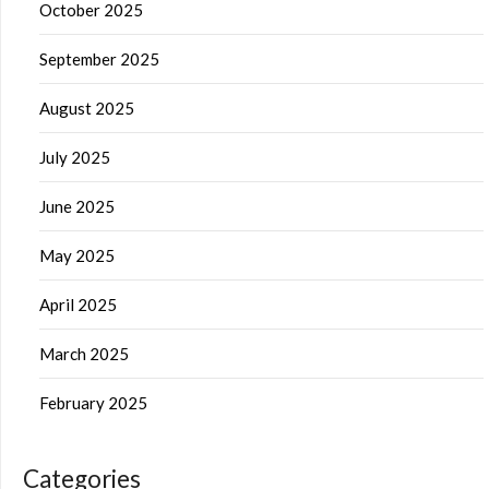
October 2025
September 2025
August 2025
July 2025
June 2025
May 2025
April 2025
March 2025
February 2025
Categories