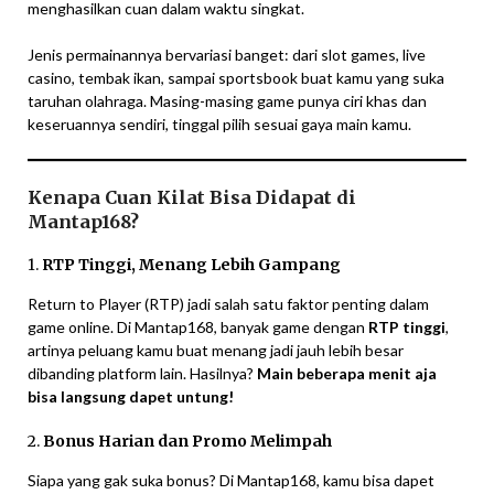
menghasilkan cuan dalam waktu singkat.
Jenis permainannya bervariasi banget: dari slot games, live
casino, tembak ikan, sampai sportsbook buat kamu yang suka
taruhan olahraga. Masing-masing game punya ciri khas dan
keseruannya sendiri, tinggal pilih sesuai gaya main kamu.
Kenapa Cuan Kilat Bisa Didapat di
Mantap168?
1.
RTP Tinggi, Menang Lebih Gampang
Return to Player (RTP) jadi salah satu faktor penting dalam
game online. Di Mantap168, banyak game dengan
RTP tinggi
,
artinya peluang kamu buat menang jadi jauh lebih besar
dibanding platform lain. Hasilnya?
Main beberapa menit aja
bisa langsung dapet untung!
2.
Bonus Harian dan Promo Melimpah
Siapa yang gak suka bonus? Di Mantap168, kamu bisa dapet