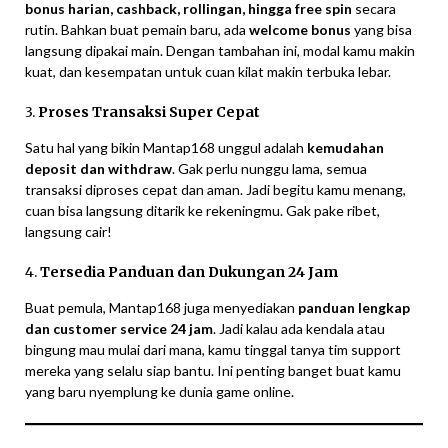
bonus harian, cashback, rollingan, hingga free spin
secara
rutin. Bahkan buat pemain baru, ada
welcome bonus
yang bisa
langsung dipakai main. Dengan tambahan ini, modal kamu makin
kuat, dan kesempatan untuk cuan kilat makin terbuka lebar.
3.
Proses Transaksi Super Cepat
Satu hal yang bikin Mantap168 unggul adalah
kemudahan
deposit dan withdraw
. Gak perlu nunggu lama, semua
transaksi diproses cepat dan aman. Jadi begitu kamu menang,
cuan bisa langsung ditarik ke rekeningmu. Gak pake ribet,
langsung cair!
4.
Tersedia Panduan dan Dukungan 24 Jam
Buat pemula, Mantap168 juga menyediakan
panduan lengkap
dan customer service 24 jam
. Jadi kalau ada kendala atau
bingung mau mulai dari mana, kamu tinggal tanya tim support
mereka yang selalu siap bantu. Ini penting banget buat kamu
yang baru nyemplung ke dunia game online.