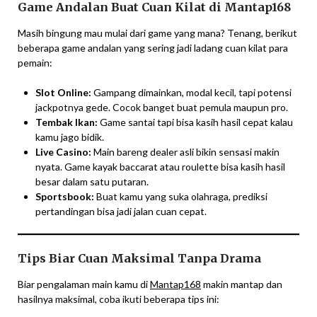
Game Andalan Buat Cuan Kilat di Mantap168
Masih bingung mau mulai dari game yang mana? Tenang, berikut
beberapa game andalan yang sering jadi ladang cuan kilat para
pemain:
Slot Online:
Gampang dimainkan, modal kecil, tapi potensi
jackpotnya gede. Cocok banget buat pemula maupun pro.
Tembak Ikan:
Game santai tapi bisa kasih hasil cepat kalau
kamu jago bidik.
Live Casino:
Main bareng dealer asli bikin sensasi makin
nyata. Game kayak baccarat atau roulette bisa kasih hasil
besar dalam satu putaran.
Sportsbook:
Buat kamu yang suka olahraga, prediksi
pertandingan bisa jadi jalan cuan cepat.
Tips Biar Cuan Maksimal Tanpa Drama
Biar pengalaman main kamu di
Mantap168
makin mantap dan
hasilnya maksimal, coba ikuti beberapa tips ini: