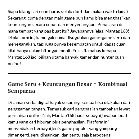
Siapa bilang cari cuan harus selalu ribet dan makan waktu lama?
Sekarang, cuma dengan main game pun kamu bisa menghasilkan
keuntungan secara cepat dan menyenangkan. Penasaran di
mana tempat yang pas buat itu? Jawabannya jelas:
Mantap168
!
Di platform ini, kamu gak cuma disuguhkan game-game seru dan
menegangkan, tapi juga punya kesempatan untuk dapat cuan
kilat hanya dalam hitungan menit. Yuk, kita bahas kenapa
Mantap168 jadi pilihan utama banyak gamer dan hunter cuan
online!
Game Seru + Keuntungan Besar = Kombinasi
Sempurna
Di zaman serba digital kayak sekarang, semua bisa dilakukan dari
genggaman tangan. Termasuk cari penghasilan tambahan lewat
permainan online. Nah, Mantap168 hadir sebagai jawaban buat
kamu yang cari hiburan plus penghasilan. Platform ini
menyediakan berbagai jenis game populer yang gampang
dimengerti, seru dimainkan, dan tentu saja berpotensi