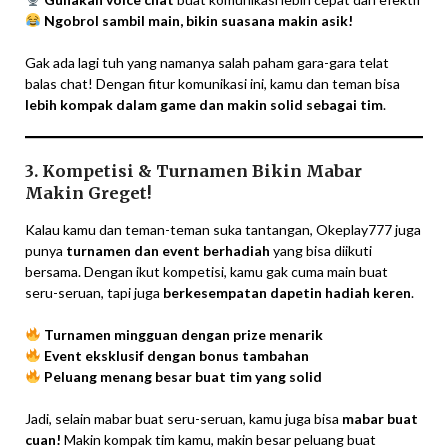
Ngobrol sambil main, bikin suasana makin asik!
Gak ada lagi tuh yang namanya salah paham gara-gara telat
balas chat! Dengan fitur komunikasi ini, kamu dan teman bisa
lebih kompak dalam game dan makin solid sebagai tim
.
3. Kompetisi & Turnamen Bikin Mabar
Makin Greget!
Kalau kamu dan teman-teman suka tantangan, Okeplay777 juga
punya
turnamen dan event berhadiah
yang bisa diikuti
bersama. Dengan ikut kompetisi, kamu gak cuma main buat
seru-seruan, tapi juga
berkesempatan dapetin hadiah keren
.
Turnamen mingguan dengan prize menarik
Event eksklusif dengan bonus tambahan
Peluang menang besar buat tim yang solid
Jadi, selain mabar buat seru-seruan, kamu juga bisa
mabar buat
cuan!
Makin kompak tim kamu, makin besar peluang buat