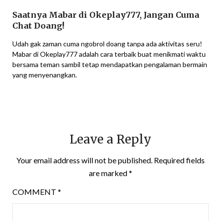
Saatnya Mabar di Okeplay777, Jangan Cuma
Chat Doang!
Udah gak zaman cuma ngobrol doang tanpa ada aktivitas seru!
Mabar di Okeplay777 adalah cara terbaik buat menikmati waktu
bersama teman sambil tetap mendapatkan pengalaman bermain
yang menyenangkan.
Leave a Reply
Your email address will not be published.
Required fields
are marked
*
COMMENT
*