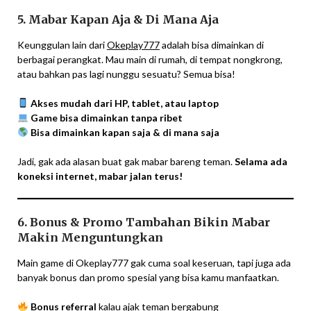
5. Mabar Kapan Aja & Di Mana Aja
Keunggulan lain dari
Okeplay777
adalah bisa dimainkan di
berbagai perangkat. Mau main di rumah, di tempat nongkrong,
atau bahkan pas lagi nunggu sesuatu? Semua bisa!
Akses mudah dari HP, tablet, atau laptop
Game bisa dimainkan tanpa ribet
Bisa dimainkan kapan saja & di mana saja
Jadi, gak ada alasan buat gak mabar bareng teman.
Selama ada
koneksi internet, mabar jalan terus!
6. Bonus & Promo Tambahan Bikin Mabar
Makin Menguntungkan
Main game di Okeplay777 gak cuma soal keseruan, tapi juga ada
banyak bonus dan promo spesial yang bisa kamu manfaatkan.
Bonus referral
kalau ajak teman bergabung