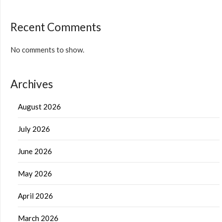
Recent Comments
No comments to show.
Archives
August 2026
July 2026
June 2026
May 2026
April 2026
March 2026