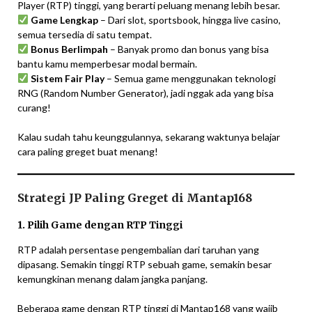
Player (RTP) tinggi, yang berarti peluang menang lebih besar.
Game Lengkap
– Dari slot, sportsbook, hingga live casino,
semua tersedia di satu tempat.
Bonus Berlimpah
– Banyak promo dan bonus yang bisa
bantu kamu memperbesar modal bermain.
Sistem Fair Play
– Semua game menggunakan teknologi
RNG (Random Number Generator), jadi nggak ada yang bisa
curang!
Kalau sudah tahu keunggulannya, sekarang waktunya belajar
cara paling greget buat menang!
Strategi JP Paling Greget di Mantap168
1. Pilih Game dengan RTP Tinggi
RTP adalah persentase pengembalian dari taruhan yang
dipasang. Semakin tinggi RTP sebuah game, semakin besar
kemungkinan menang dalam jangka panjang.
Beberapa game dengan RTP tinggi di
Mantap168
yang wajib