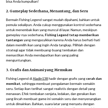
bisa Anda kumpulkan!
2. Gameplay Sederhana, Menantang, dan Seru
Bermain Fishing Legend sangat mudah dipahami, bahkan untuk
pemula sekalipun. Anda cukup menggunakan kontrol sederhana
untuk menembak ikan yang muncul di layar. Namun, meskipun
gameplay-nya sederhana,
Fishing Legend tetap memberikan
tantangan
yang mengasyikkan karena Anda harus berhati-hati
dalam memilih ikan yang ingin Anda tangkap. Pilihlah dengan
strategi agar tidak membuang-buang tembakan dan
memastikan Anda mendapatkan ikan yang paling
menguntungkan.
3. Grafis dan Animasi yang Memukau
Fishing Legend di
Aladin138
hadir dengan grafis yang
cerah dan
memikat
, sehingga membuat pengalaman bermain semakin
seru. Setiap ikan terlihat sangat realistis dengan detail yang
menawan. Efek tembakan senjata, ledakan, dan gerakan ikan
yang lincah membuat game ini semakin seru dan menyenangkan
untuk dimainkan. Bahkan, suara latar yang menyatu dengan