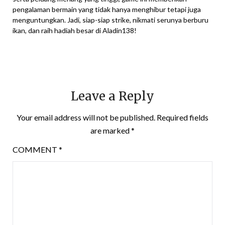
pengalaman bermain yang tidak hanya menghibur tetapi juga
menguntungkan. Jadi, siap-siap strike, nikmati serunya berburu
ikan, dan raih hadiah besar di Aladin138!
Leave a Reply
Your email address will not be published.
Required fields
are marked
*
COMMENT
*