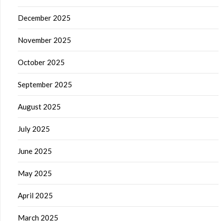
December 2025
November 2025
October 2025
September 2025
August 2025
July 2025
June 2025
May 2025
April 2025
March 2025