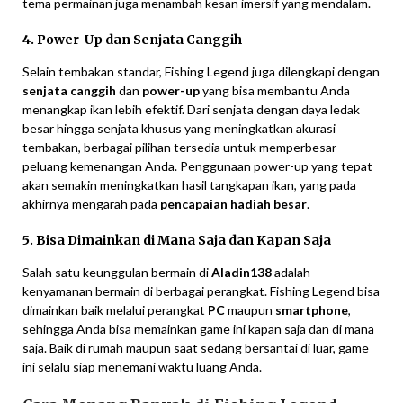
tema permainan juga menambah kesan imersif yang mendalam.
4. Power-Up dan Senjata Canggih
Selain tembakan standar, Fishing Legend juga dilengkapi dengan
senjata canggih
dan
power-up
yang bisa membantu Anda
menangkap ikan lebih efektif. Dari senjata dengan daya ledak
besar hingga senjata khusus yang meningkatkan akurasi
tembakan, berbagai pilihan tersedia untuk memperbesar
peluang kemenangan Anda. Penggunaan power-up yang tepat
akan semakin meningkatkan hasil tangkapan ikan, yang pada
akhirnya mengarah pada
pencapaian hadiah besar
.
5. Bisa Dimainkan di Mana Saja dan Kapan Saja
Salah satu keunggulan bermain di
Aladin138
adalah
kenyamanan bermain di berbagai perangkat. Fishing Legend bisa
dimainkan baik melalui perangkat
PC
maupun
smartphone
,
sehingga Anda bisa memainkan game ini kapan saja dan di mana
saja. Baik di rumah maupun saat sedang bersantai di luar, game
ini selalu siap menemani waktu luang Anda.