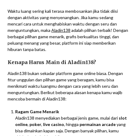
Waktu luang sering kali terasa membosankan jika tidak diisi
dengan aktivitas yang menyenangkan. Jika kamu sedang
mencari cara untuk menghabiskan waktu dengan seru dan
menguntungkan, maka
Aladin138
adalah pilihan terbaik! Dengan
berbagai pilihan game menarik, grafis berkualitas tinggi, dan
peluang menang yang besar, platform ini siap memberikan
hiburan tanpa batas.
Kenapa Harus Main di Aladin138?
Aladin138 bukan sekadar platform game online biasa. Dengan
fitur unggulan dan pilihan game yang beragam, kamu bisa
menikmati waktu luangmu dengan cara yang lebih seru dan
menguntungkan. Berikut beberapa alasan kenapa kamu wajib
mencoba bermain di Aladin138:
Ragam Game Menarik
Aladin138 menyediakan berbagai jenis game, mulai dari
slot
online
,
poker
,
live casino
, hingga
permainan arcade
yang
bisa dimainkan kapan saja. Dengan banyak pilihan, kamu