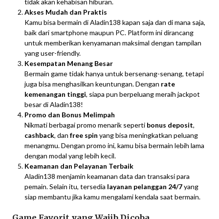
tidak akan kehabisan hiburan.
Akses Mudah dan Praktis
Kamu bisa bermain di Aladin138 kapan saja dan di mana saja,
baik dari smartphone maupun PC. Platform ini dirancang
untuk memberikan kenyamanan maksimal dengan tampilan
yang user-friendly.
Kesempatan Menang Besar
Bermain game tidak hanya untuk bersenang-senang, tetapi
juga bisa menghasilkan keuntungan. Dengan
rate
kemenangan tinggi
, siapa pun berpeluang meraih jackpot
besar di Aladin138!
Promo dan Bonus Melimpah
Nikmati berbagai promo menarik seperti
bonus deposit
,
cashback
, dan
free spin
yang bisa meningkatkan peluang
menangmu. Dengan promo ini, kamu bisa bermain lebih lama
dengan modal yang lebih kecil.
Keamanan dan Pelayanan Terbaik
Aladin138 menjamin keamanan data dan transaksi para
pemain. Selain itu, tersedia
layanan pelanggan 24/7
yang
siap membantu jika kamu mengalami kendala saat bermain.
Game Favorit yang Wajib Dicoba