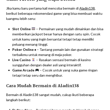
Jika kamu baru pertama kali mencoba bermain di
Aladin138
,
berikut beberapa rekomendasi game yang bisa membuat waktu
luangmu lebih seru:
Slot Online
– Permainan yang mudah dimainkan dan bisa
memberikan jackpot besar hanya dengan satu spin. Cocok
untuk kamu yang ingin bersantai tetapi tetap memiliki
peluang menang tinggi.
Poker Online
♠️ – Tantang pemain lain dan gunakan strategi
terbaikmu untuk menang di meja poker.
Live Casino
– Rasakan sensasi bermain di kasino
sungguhan dengan dealer asli yang interaktif.
Game Arcade
– Cocok untuk yang suka game ringan
tetapi tetap seru dan menghibur.
Cara Mudah Bermain di Aladin138
Bermain di Aladin138 sangat mudah, cukup ikuti beberapa
langkah berikut: