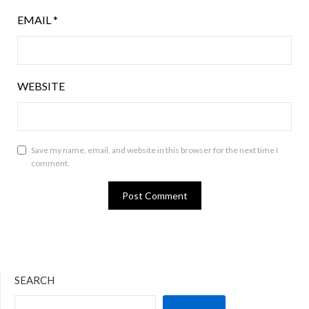
EMAIL
*
WEBSITE
Save my name, email, and website in this browser for the next time I
comment.
SEARCH