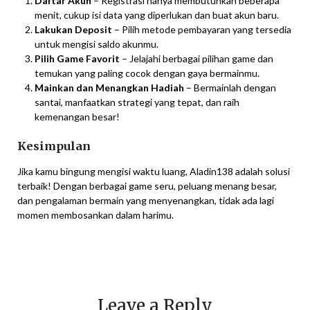
Daftar Akun
– Registrasi hanya membutuhkan beberapa
menit, cukup isi data yang diperlukan dan buat akun baru.
Lakukan Deposit
– Pilih metode pembayaran yang tersedia
untuk mengisi saldo akunmu.
Pilih Game Favorit
– Jelajahi berbagai pilihan game dan
temukan yang paling cocok dengan gaya bermainmu.
Mainkan dan Menangkan Hadiah
– Bermainlah dengan
santai, manfaatkan strategi yang tepat, dan raih
kemenangan besar!
Kesimpulan
Jika kamu bingung mengisi waktu luang, Aladin138 adalah solusi
terbaik! Dengan berbagai game seru, peluang menang besar,
dan pengalaman bermain yang menyenangkan, tidak ada lagi
momen membosankan dalam harimu.
Leave a Reply