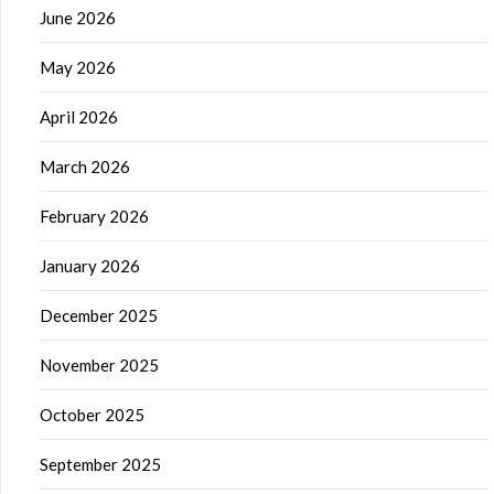
June 2026
May 2026
April 2026
March 2026
February 2026
January 2026
December 2025
November 2025
October 2025
September 2025