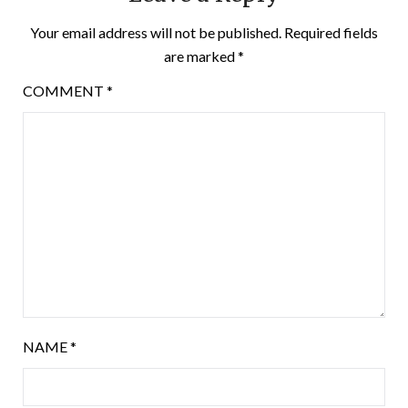
Your email address will not be published.
Required fields
are marked
*
COMMENT
*
NAME
*