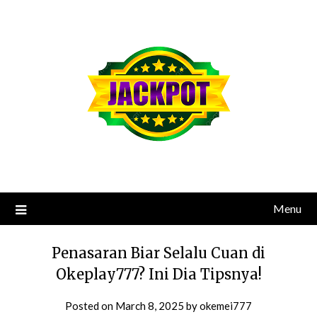
Skip
to
content
Menu
Penasaran Biar Selalu Cuan di
Okeplay777? Ini Dia Tipsnya!
Posted on
March 8, 2025
by
okemei777