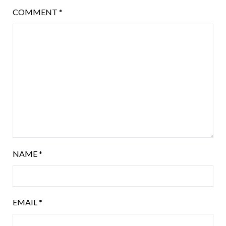
COMMENT
*
NAME
*
EMAIL
*