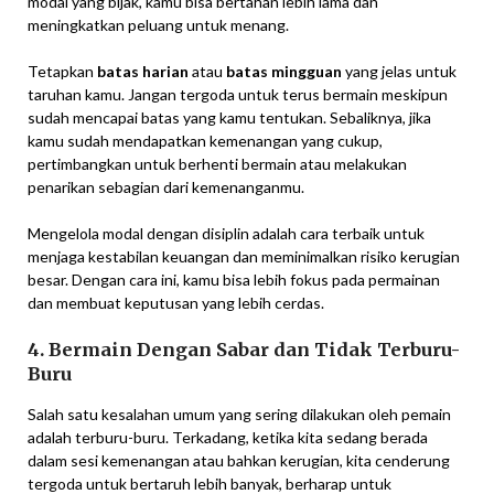
modal yang bijak, kamu bisa bertahan lebih lama dan
meningkatkan peluang untuk menang.
Tetapkan
batas harian
atau
batas mingguan
yang jelas untuk
taruhan kamu. Jangan tergoda untuk terus bermain meskipun
sudah mencapai batas yang kamu tentukan. Sebaliknya, jika
kamu sudah mendapatkan kemenangan yang cukup,
pertimbangkan untuk berhenti bermain atau melakukan
penarikan sebagian dari kemenanganmu.
Mengelola modal dengan disiplin adalah cara terbaik untuk
menjaga kestabilan keuangan dan meminimalkan risiko kerugian
besar. Dengan cara ini, kamu bisa lebih fokus pada permainan
dan membuat keputusan yang lebih cerdas.
4. Bermain Dengan Sabar dan Tidak Terburu-
Buru
Salah satu kesalahan umum yang sering dilakukan oleh pemain
adalah terburu-buru. Terkadang, ketika kita sedang berada
dalam sesi kemenangan atau bahkan kerugian, kita cenderung
tergoda untuk bertaruh lebih banyak, berharap untuk