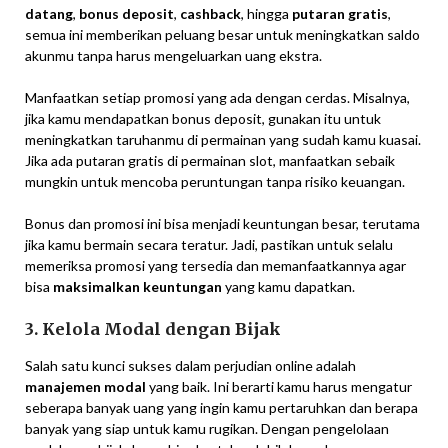
datang
,
bonus deposit
,
cashback
, hingga
putaran gratis
,
semua ini memberikan peluang besar untuk meningkatkan saldo
akunmu tanpa harus mengeluarkan uang ekstra.
Manfaatkan setiap promosi yang ada dengan cerdas. Misalnya,
jika kamu mendapatkan bonus deposit, gunakan itu untuk
meningkatkan taruhanmu di permainan yang sudah kamu kuasai.
Jika ada putaran gratis di permainan slot, manfaatkan sebaik
mungkin untuk mencoba peruntungan tanpa risiko keuangan.
Bonus dan promosi ini bisa menjadi keuntungan besar, terutama
jika kamu bermain secara teratur. Jadi, pastikan untuk selalu
memeriksa promosi yang tersedia dan memanfaatkannya agar
bisa
maksimalkan keuntungan
yang kamu dapatkan.
3. Kelola Modal dengan Bijak
Salah satu kunci sukses dalam perjudian online adalah
manajemen modal
yang baik. Ini berarti kamu harus mengatur
seberapa banyak uang yang ingin kamu pertaruhkan dan berapa
banyak yang siap untuk kamu rugikan. Dengan pengelolaan