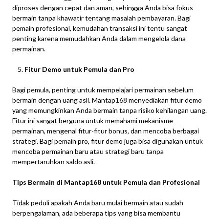
diproses dengan cepat dan aman, sehingga Anda bisa fokus
bermain tanpa khawatir tentang masalah pembayaran. Bagi
pemain profesional, kemudahan transaksi ini tentu sangat
penting karena memudahkan Anda dalam mengelola dana
permainan.
Fitur Demo untuk Pemula dan Pro
Bagi pemula, penting untuk mempelajari permainan sebelum
bermain dengan uang asli. Mantap168 menyediakan fitur demo
yang memungkinkan Anda bermain tanpa risiko kehilangan uang.
Fitur ini sangat berguna untuk memahami mekanisme
permainan, mengenal fitur-fitur bonus, dan mencoba berbagai
strategi. Bagi pemain pro, fitur demo juga bisa digunakan untuk
mencoba permainan baru atau strategi baru tanpa
mempertaruhkan saldo asli.
Tips Bermain di Mantap168 untuk Pemula dan Profesional
Tidak peduli apakah Anda baru mulai bermain atau sudah
berpengalaman, ada beberapa tips yang bisa membantu