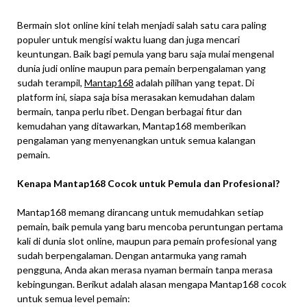
Bermain slot online kini telah menjadi salah satu cara paling
populer untuk mengisi waktu luang dan juga mencari
keuntungan. Baik bagi pemula yang baru saja mulai mengenal
dunia judi online maupun para pemain berpengalaman yang
sudah terampil,
Mantap168
adalah pilihan yang tepat. Di
platform ini, siapa saja bisa merasakan kemudahan dalam
bermain, tanpa perlu ribet. Dengan berbagai fitur dan
kemudahan yang ditawarkan, Mantap168 memberikan
pengalaman yang menyenangkan untuk semua kalangan
pemain.
Kenapa Mantap168 Cocok untuk Pemula dan Profesional?
Mantap168 memang dirancang untuk memudahkan setiap
pemain, baik pemula yang baru mencoba peruntungan pertama
kali di dunia slot online, maupun para pemain profesional yang
sudah berpengalaman. Dengan antarmuka yang ramah
pengguna, Anda akan merasa nyaman bermain tanpa merasa
kebingungan. Berikut adalah alasan mengapa Mantap168 cocok
untuk semua level pemain: