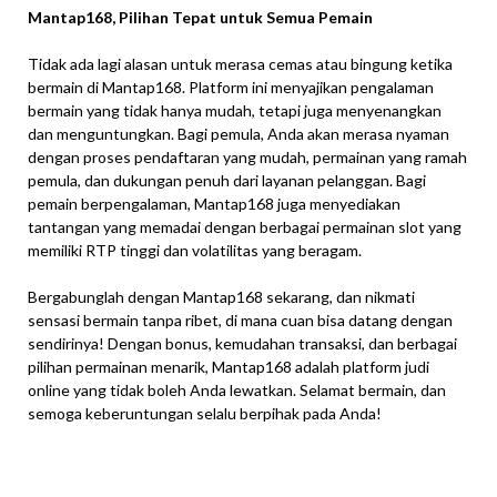
Mantap168, Pilihan Tepat untuk Semua Pemain
Tidak ada lagi alasan untuk merasa cemas atau bingung ketika
bermain di Mantap168. Platform ini menyajikan pengalaman
bermain yang tidak hanya mudah, tetapi juga menyenangkan
dan menguntungkan. Bagi pemula, Anda akan merasa nyaman
dengan proses pendaftaran yang mudah, permainan yang ramah
pemula, dan dukungan penuh dari layanan pelanggan. Bagi
pemain berpengalaman, Mantap168 juga menyediakan
tantangan yang memadai dengan berbagai permainan slot yang
memiliki RTP tinggi dan volatilitas yang beragam.
Bergabunglah dengan Mantap168 sekarang, dan nikmati
sensasi bermain tanpa ribet, di mana cuan bisa datang dengan
sendirinya! Dengan bonus, kemudahan transaksi, dan berbagai
pilihan permainan menarik, Mantap168 adalah platform judi
online yang tidak boleh Anda lewatkan. Selamat bermain, dan
semoga keberuntungan selalu berpihak pada Anda!