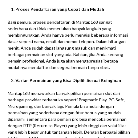
Proses Pendaftaran yang Cepat dan Mudah
Bagi pemula, proses pendaftaran di Mantap168 sangat
sederhana dan tidak memerlukan banyak langkah yang
membingungkan. Anda hanya perlu mengisi beberapa informasi
dasar seperti nama, email, dan nomor telepon. Dalam hitungan
menit, Anda sudah dapat langsung masuk dan menikmati
berbagai permainan slot yang ada. Bahkan, jika Anda seorang
pemain profesional, Anda juga akan mengapresiasi betapa
mudahnya mendaftar dan segera bermain tanpa ribet.
Varian Permainan yang Bisa Dipilih Sesuai Keinginan
Mantap168 menawarkan banyak pilihan permainan slot dari
berbagai provider terkemuka seperti Pragmatic Play, PG Soft,
Microgaming, dan banyak lagi. Pemula bisa mulai dengan
permainan yang sederhana dengan fitur bonus yang mudah
dipahami, sementara para pemain pro bisa mencoba permainan
dengan RTP (Return to Player) yang lebih tinggi dan volatilitas
yang lebih besar untuk tantangan lebih. Dengan berbagai pilihan