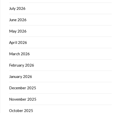
July 2026
June 2026
May 2026
April 2026
March 2026
February 2026
January 2026
December 2025
November 2025
October 2025