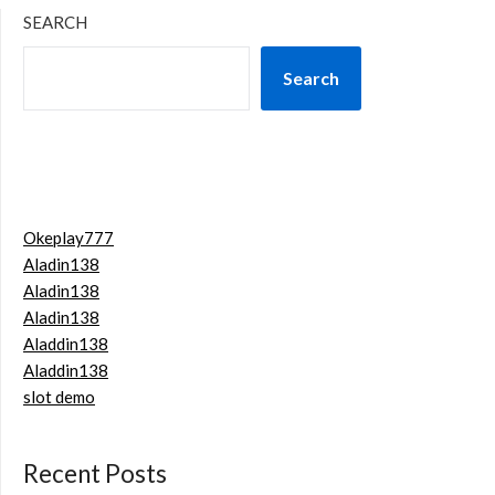
SEARCH
Search
Okeplay777
Aladin138
Aladin138
Aladin138
Aladdin138
Aladdin138
slot demo
Recent Posts