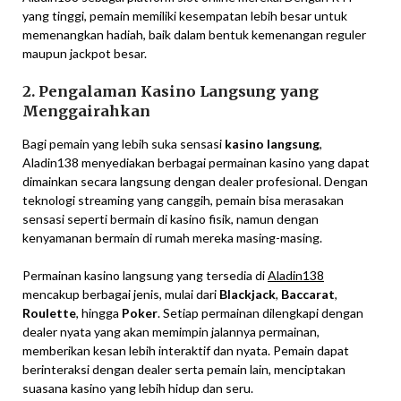
yang tinggi, pemain memiliki kesempatan lebih besar untuk
memenangkan hadiah, baik dalam bentuk kemenangan reguler
maupun jackpot besar.
2. Pengalaman Kasino Langsung yang
Menggairahkan
Bagi pemain yang lebih suka sensasi
kasino langsung
,
Aladin138 menyediakan berbagai permainan kasino yang dapat
dimainkan secara langsung dengan dealer profesional. Dengan
teknologi streaming yang canggih, pemain bisa merasakan
sensasi seperti bermain di kasino fisik, namun dengan
kenyamanan bermain di rumah mereka masing-masing.
Permainan kasino langsung yang tersedia di
Aladin138
mencakup berbagai jenis, mulai dari
Blackjack
,
Baccarat
,
Roulette
, hingga
Poker
. Setiap permainan dilengkapi dengan
dealer nyata yang akan memimpin jalannya permainan,
memberikan kesan lebih interaktif dan nyata. Pemain dapat
berinteraksi dengan dealer serta pemain lain, menciptakan
suasana kasino yang lebih hidup dan seru.