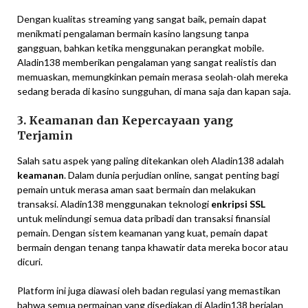
Dengan kualitas streaming yang sangat baik, pemain dapat
menikmati pengalaman bermain kasino langsung tanpa
gangguan, bahkan ketika menggunakan perangkat mobile.
Aladin138 memberikan pengalaman yang sangat realistis dan
memuaskan, memungkinkan pemain merasa seolah-olah mereka
sedang berada di kasino sungguhan, di mana saja dan kapan saja.
3. Keamanan dan Kepercayaan yang
Terjamin
Salah satu aspek yang paling ditekankan oleh Aladin138 adalah
keamanan
. Dalam dunia perjudian online, sangat penting bagi
pemain untuk merasa aman saat bermain dan melakukan
transaksi. Aladin138 menggunakan teknologi
enkripsi SSL
untuk melindungi semua data pribadi dan transaksi finansial
pemain. Dengan sistem keamanan yang kuat, pemain dapat
bermain dengan tenang tanpa khawatir data mereka bocor atau
dicuri.
Platform ini juga diawasi oleh badan regulasi yang memastikan
bahwa semua permainan yang disediakan di Aladin138 berjalan