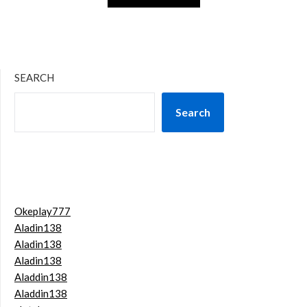
SEARCH
Search
Okeplay777
Aladin138
Aladin138
Aladin138
Aladdin138
Aladdin138