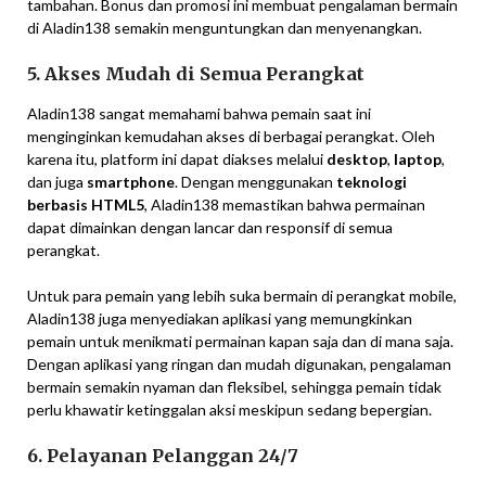
tambahan. Bonus dan promosi ini membuat pengalaman bermain
di Aladin138 semakin menguntungkan dan menyenangkan.
5. Akses Mudah di Semua Perangkat
Aladin138 sangat memahami bahwa pemain saat ini
menginginkan kemudahan akses di berbagai perangkat. Oleh
karena itu, platform ini dapat diakses melalui
desktop
,
laptop
,
dan juga
smartphone
. Dengan menggunakan
teknologi
berbasis HTML5
, Aladin138 memastikan bahwa permainan
dapat dimainkan dengan lancar dan responsif di semua
perangkat.
Untuk para pemain yang lebih suka bermain di perangkat mobile,
Aladin138 juga menyediakan aplikasi yang memungkinkan
pemain untuk menikmati permainan kapan saja dan di mana saja.
Dengan aplikasi yang ringan dan mudah digunakan, pengalaman
bermain semakin nyaman dan fleksibel, sehingga pemain tidak
perlu khawatir ketinggalan aksi meskipun sedang bepergian.
6. Pelayanan Pelanggan 24/7