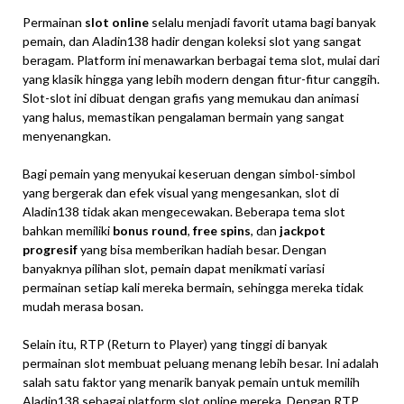
Permainan
slot online
selalu menjadi favorit utama bagi banyak
pemain, dan Aladin138 hadir dengan koleksi slot yang sangat
beragam. Platform ini menawarkan berbagai tema slot, mulai dari
yang klasik hingga yang lebih modern dengan fitur-fitur canggih.
Slot-slot ini dibuat dengan grafis yang memukau dan animasi
yang halus, memastikan pengalaman bermain yang sangat
menyenangkan.
Bagi pemain yang menyukai keseruan dengan simbol-simbol
yang bergerak dan efek visual yang mengesankan, slot di
Aladin138 tidak akan mengecewakan. Beberapa tema slot
bahkan memiliki
bonus round
,
free spins
, dan
jackpot
progresif
yang bisa memberikan hadiah besar. Dengan
banyaknya pilihan slot, pemain dapat menikmati variasi
permainan setiap kali mereka bermain, sehingga mereka tidak
mudah merasa bosan.
Selain itu, RTP (Return to Player) yang tinggi di banyak
permainan slot membuat peluang menang lebih besar. Ini adalah
salah satu faktor yang menarik banyak pemain untuk memilih
Aladin138 sebagai platform slot online mereka. Dengan RTP