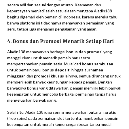
secara adil dan sesuai dengan aturan. Keamanan dan
kepercayaan menjadi salah satu alasan mengapa Aladin138
begitu digemari oleh pemain di Indonesia, karena mereka tahu
bahwa platform ini tidak hanya menawarkan permainan yang
seru, tetapi juga menjamin pengalaman yang aman.
4. Bonus dan Promosi Menarik Setiap Hari
Aladin138 menawarkan berbagai
bonus dan promosi
yang
menggiurkan untuk menarik pemain baru serta
mempertahankan pemain setia. Mulai dari
bonus sambutan
untuk pemain baru,
bonus deposit
, hingga
turnamen
mingguan
dan
promosi khusus
lainnya, semua dirancang untuk
memberi lebih banyak keuntungan kepada pemain. Dengan
banyaknya bonus yang ditawarkan, pemain memiliki lebih banyak
kesempatan untuk mencoba berbagai permainan tanpa harus
mengeluarkan banyak uang.
Selain itu, Aladin138 juga sering menawarkan
putaran gratis
(free spins) pada permainan slot tertentu, memberikan pemain
kesempatan untuk meraih kemenangan besar tanpa modal