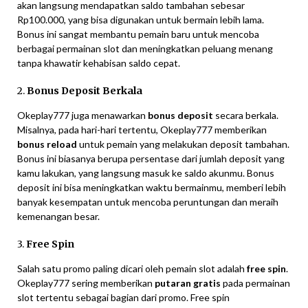
akan langsung mendapatkan saldo tambahan sebesar
Rp100.000, yang bisa digunakan untuk bermain lebih lama.
Bonus ini sangat membantu pemain baru untuk mencoba
berbagai permainan slot dan meningkatkan peluang menang
tanpa khawatir kehabisan saldo cepat.
2.
Bonus Deposit Berkala
Okeplay777 juga menawarkan
bonus deposit
secara berkala.
Misalnya, pada hari-hari tertentu, Okeplay777 memberikan
bonus reload
untuk pemain yang melakukan deposit tambahan.
Bonus ini biasanya berupa persentase dari jumlah deposit yang
kamu lakukan, yang langsung masuk ke saldo akunmu. Bonus
deposit ini bisa meningkatkan waktu bermainmu, memberi lebih
banyak kesempatan untuk mencoba peruntungan dan meraih
kemenangan besar.
3.
Free Spin
Salah satu promo paling dicari oleh pemain slot adalah
free spin
.
Okeplay777 sering memberikan
putaran gratis
pada permainan
slot tertentu sebagai bagian dari promo. Free spin