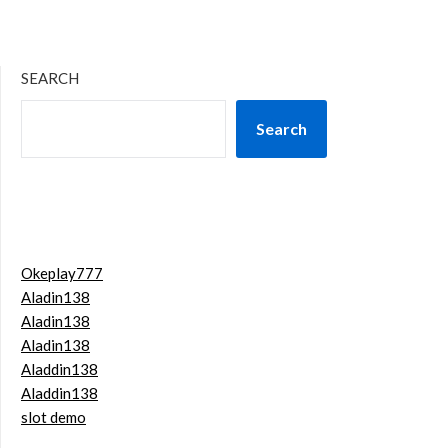
SEARCH
Search
Okeplay777
Aladin138
Aladin138
Aladin138
Aladdin138
Aladdin138
slot demo