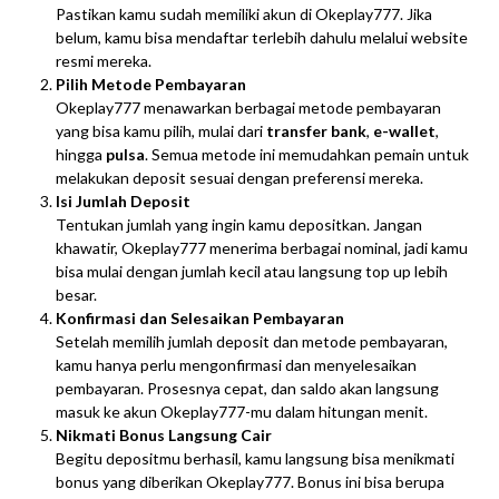
Pastikan kamu sudah memiliki akun di Okeplay777. Jika
belum, kamu bisa mendaftar terlebih dahulu melalui website
resmi mereka.
Pilih Metode Pembayaran
Okeplay777 menawarkan berbagai metode pembayaran
yang bisa kamu pilih, mulai dari
transfer bank
,
e-wallet
,
hingga
pulsa
. Semua metode ini memudahkan pemain untuk
melakukan deposit sesuai dengan preferensi mereka.
Isi Jumlah Deposit
Tentukan jumlah yang ingin kamu depositkan. Jangan
khawatir, Okeplay777 menerima berbagai nominal, jadi kamu
bisa mulai dengan jumlah kecil atau langsung top up lebih
besar.
Konfirmasi dan Selesaikan Pembayaran
Setelah memilih jumlah deposit dan metode pembayaran,
kamu hanya perlu mengonfirmasi dan menyelesaikan
pembayaran. Prosesnya cepat, dan saldo akan langsung
masuk ke akun Okeplay777-mu dalam hitungan menit.
Nikmati Bonus Langsung Cair
Begitu depositmu berhasil, kamu langsung bisa menikmati
bonus yang diberikan Okeplay777. Bonus ini bisa berupa