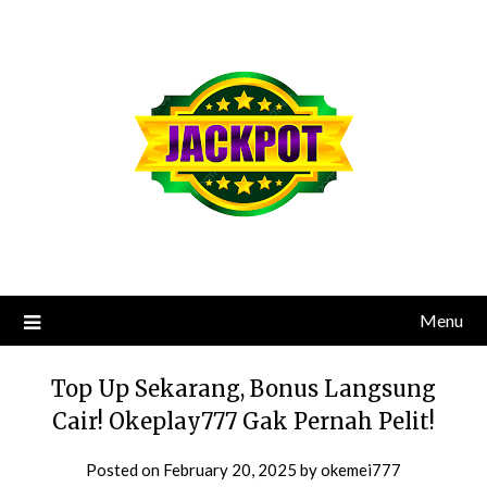
Skip
to
content
Menu
Top Up Sekarang, Bonus Langsung
Cair! Okeplay777 Gak Pernah Pelit!
Posted on
February 20, 2025
by
okemei777