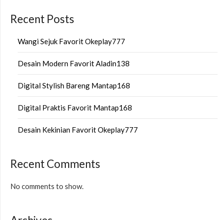
Recent Posts
Wangi Sejuk Favorit Okeplay777
Desain Modern Favorit Aladin138
Digital Stylish Bareng Mantap168
Digital Praktis Favorit Mantap168
Desain Kekinian Favorit Okeplay777
Recent Comments
No comments to show.