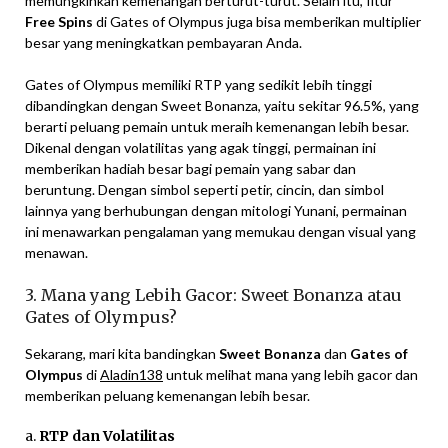
memungkinkan kemenangan berturut-turut. Selain itu, fitur
Free Spins
di Gates of Olympus juga bisa memberikan multiplier
besar yang meningkatkan pembayaran Anda.
Gates of Olympus memiliki RTP yang sedikit lebih tinggi
dibandingkan dengan Sweet Bonanza, yaitu sekitar 96.5%, yang
berarti peluang pemain untuk meraih kemenangan lebih besar.
Dikenal dengan volatilitas yang agak tinggi, permainan ini
memberikan hadiah besar bagi pemain yang sabar dan
beruntung. Dengan simbol seperti petir, cincin, dan simbol
lainnya yang berhubungan dengan mitologi Yunani, permainan
ini menawarkan pengalaman yang memukau dengan visual yang
menawan.
3. Mana yang Lebih Gacor: Sweet Bonanza atau
Gates of Olympus?
Sekarang, mari kita bandingkan
Sweet Bonanza
dan
Gates of
Olympus
di
Aladin138
untuk melihat mana yang lebih gacor dan
memberikan peluang kemenangan lebih besar.
a.
RTP dan Volatilitas