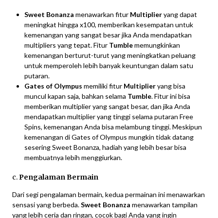
Sweet Bonanza
menawarkan fitur
Multiplier
yang dapat
meningkat hingga x100, memberikan kesempatan untuk
kemenangan yang sangat besar jika Anda mendapatkan
multipliers yang tepat. Fitur
Tumble
memungkinkan
kemenangan berturut-turut yang meningkatkan peluang
untuk memperoleh lebih banyak keuntungan dalam satu
putaran.
Gates of Olympus
memiliki fitur
Multiplier
yang bisa
muncul kapan saja, bahkan selama
Tumble
. Fitur ini bisa
memberikan multiplier yang sangat besar, dan jika Anda
mendapatkan multiplier yang tinggi selama putaran Free
Spins, kemenangan Anda bisa melambung tinggi. Meskipun
kemenangan di Gates of Olympus mungkin tidak datang
sesering Sweet Bonanza, hadiah yang lebih besar bisa
membuatnya lebih menggiurkan.
c.
Pengalaman Bermain
Dari segi pengalaman bermain, kedua permainan ini menawarkan
sensasi yang berbeda.
Sweet Bonanza
menawarkan tampilan
yang lebih ceria dan ringan, cocok bagi Anda yang ingin