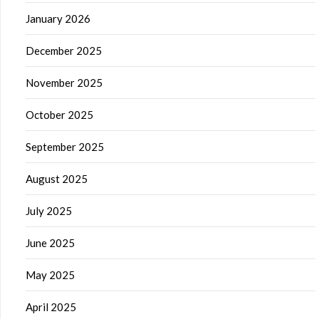
January 2026
December 2025
November 2025
October 2025
September 2025
August 2025
July 2025
June 2025
May 2025
April 2025