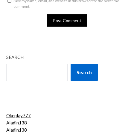
Save my name, email, and website in this browser for the next time I
comment.
SEARCH
Search
Okeplay777
Aladin138
Aladin138