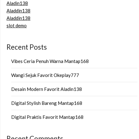
Aladin138
Aladdin138
Aladdin138
slot demo
Recent Posts
Vibes Ceria Penuh Warna Mantap168
Wangi Sejuk Favorit Okeplay777
Desain Modern Favorit Aladin138
Digital Stylish Bareng Mantap168
Digital Praktis Favorit Mantap168
Recent Comments